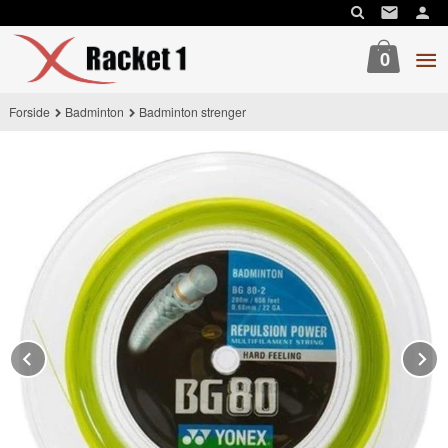
Gå
til
innholdet
0
Forside
Badminton
Badminton strenger
Prev
N