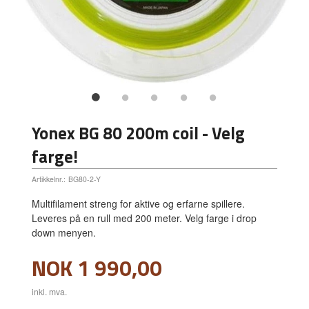
Yonex BG 80 200m coil - Velg
farge!
Artikkelnr.:
BG80-2-Y
Multifilament streng for aktive og erfarne spillere.
Leveres på en rull med 200 meter. Velg farge i drop
down menyen.
Pris
NOK
1 990,00
inkl. mva.