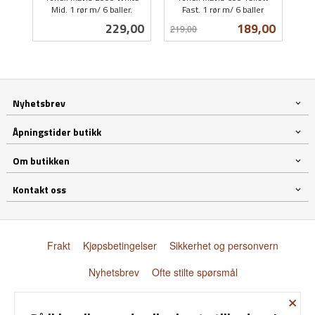
Mid. 1 rør m/ 6 baller.
Fast. 1 rør m/ 6 baller
inkl.
Rabatt
inkl.
Pris
Tilbud
229,00
189,00
219,00
mva.
mva.
Nyhetsbrev
Åpningstider butikk
Om butikken
Kontakt oss
Frakt
Kjøpsbetingelser
Sikkerhet og personvern
Nyhetsbrev
Ofte stilte spørsmål
×
© Donnay Scandinavia AS