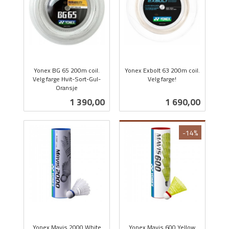
Yonex BG 65 200m coil.
Yonex Exbolt 63 200m coil.
Velg farge Hvit-Sort-Gul-
Velg farge!
Oransje
inkl.
inkl.
mva.
Pris
Pris
1 390,00
1 690,00
mva.
-14%
Yonex Mavis 2000 White
Yonex Mavis 600 Yellow