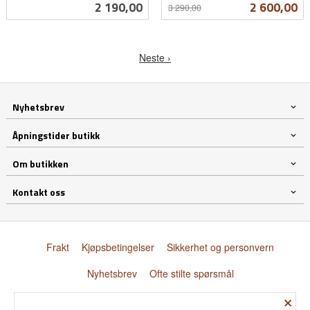
Pris
Tilbud
2 190,00
2 600,00
3 290,00
mva.
Neste ›
Nyhetsbrev
Åpningstider butikk
Om butikken
Kontakt oss
Frakt
Kjøpsbetingelser
Sikkerhet og personvern
Nyhetsbrev
Ofte stilte spørsmål
×
© Donnay Scandinavia AS