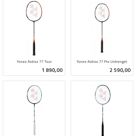
Yonex Astrox 77 Tour
Yonex Astrox 77 Pro Ustrenget.
inkl.
inkl.
Pris
Pris
1 890,00
2 590,00
mva.
mva.