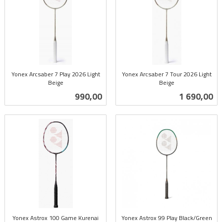
Yonex Arcsaber 7 Play 2026 Light
Yonex Arcsaber 7 Tour 2026 Light
Beige
Beige
inkl.
inkl.
Pris
Pris
990,00
1 690,00
mva.
mva.
Yonex Astrox 100 Game Kurenai
Yonex Astrox 99 Play Black/Green