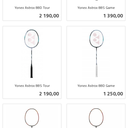
Yonex Astrox 88D Tour
Yonex Astrox 88S Game
inkl.
inkl.
Pris
Pris
2 190,00
1 390,00
mva.
mva.
Yonex Astrox 88S Tour
Yonex Astrox 88D Game
inkl.
inkl.
Pris
Pris
2 190,00
1 250,00
mva.
mva.