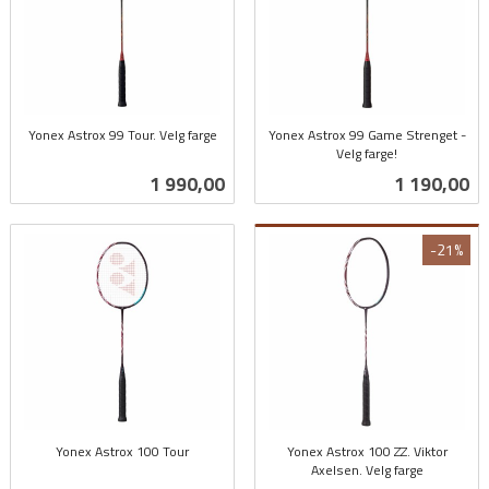
Yonex Astrox 99 Tour. Velg farge
Yonex Astrox 99 Game Strenget -
inkl.
Velg farge!
inkl.
mva.
Pris
Pris
1 990,00
1 190,00
mva.
-21%
Yonex Astrox 100 Tour
Yonex Astrox 100 ZZ. Viktor
inkl.
Axelsen. Velg farge
Rabatt
inkl.
mva.