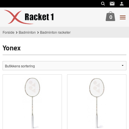
Gå
til
innholdet
0
Forside
Badminton
Badminton racketer
Yonex