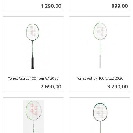
inkl.
inkl.
Pris
Pris
1 290,00
899,00
mva.
mva.
Yonex Astrox 100 Tour VA 2026
Yonex Astrox 100 VA ZZ 2026
inkl.
inkl.
Pris
Pris
2 690,00
3 290,00
mva.
mva.