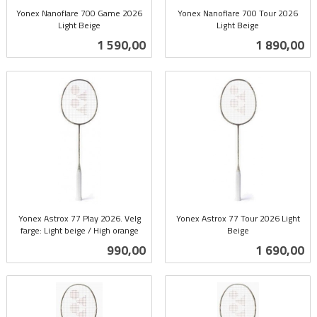
Yonex Nanoflare 700 Game 2026
Yonex Nanoflare 700 Tour 2026
Light Beige
Light Beige
inkl.
inkl.
Pris
Pris
1 590,00
1 890,00
mva.
mva.
Yonex Astrox 77 Play 2026. Velg
Yonex Astrox 77 Tour 2026 Light
farge: Light beige / High orange
Beige
inkl.
inkl.
Pris
Pris
990,00
1 690,00
mva.
mva.