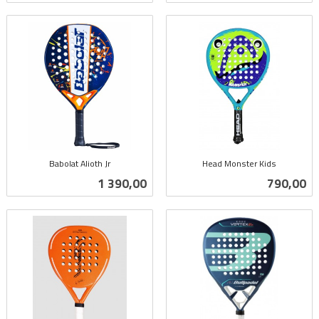
Babolat Alioth Jr
Head Monster Kids
inkl.
inkl.
Pris
Pris
1 390,00
790,00
mva.
mva.