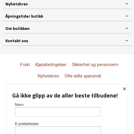
Nyhetsbrev
Åpningstider butikk
Om butikken
Kontakt oss
Frakt
Kjøpsbetingelser
Sikkerhet og personvern
Nyhetsbrev
Ofte stilte spørsmål
×
© Donnay Scandinavia AS
Gå ikke glipp av de aller beste tilbudene!
Navn
E-postadresse
Vår nettbutikk bruker cookies slik at
du får en bedre kjøpsopplevelse og