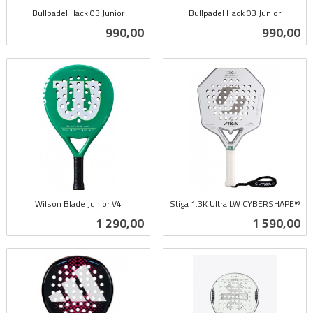
Bullpadel Hack 03 Junior
Bullpadel Hack 03 Junior
inkl.
inkl.
Pris
Pris
990,00
990,00
mva.
mva.
Wilson Blade Junior V4
Stiga 1.3K Ultra LW CYBERSHAPE®
inkl.
inkl.
Pris
Pris
1 290,00
1 590,00
mva.
mva.