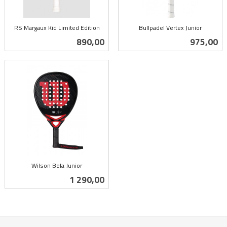
RS Margaux Kid Limited Edition
Bullpadel Vertex Junior
inkl.
inkl.
Pris
Pris
890,00
975,00
mva.
mva.
Wilson Bela Junior
inkl.
Pris
1 290,00
mva.