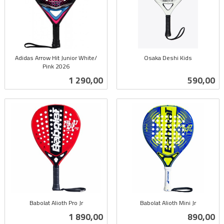
Adidas Arrow Hit Junior White/
Osaka Deshi Kids
Pink 2026
inkl.
inkl.
mva.
Pris
Pris
1 290,00
590,00
mva.
Babolat Alioth Pro Jr
Babolat Alioth Mini Jr
inkl.
inkl.
Pris
Pris
1 890,00
890,00
mva.
mva.