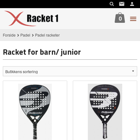
Gå
til
innholdet
0
Forside
Padel
Padel racketer
Racket for barn/ junior