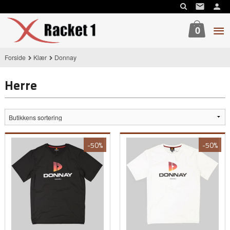
Gå
til
innholdet
0
Forside
Klær
Donnay
Herre
-50%
-50%