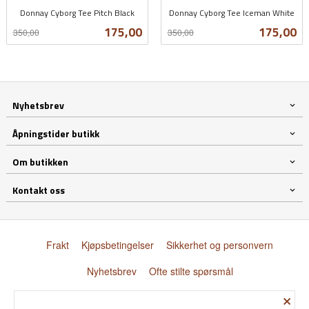
Donnay Cyborg Tee Pitch Black
Donnay Cyborg Tee Iceman White
Rabatt
inkl.
Rabatt
inkl.
Tilbud
Tilbud
175,00
175,00
350,00
350,00
mva.
mva.
Nyhetsbrev
Åpningstider butikk
Om butikken
Kontakt oss
Frakt
Kjøpsbetingelser
Sikkerhet og personvern
Nyhetsbrev
Ofte stilte spørsmål
×
© Donnay Scandinavia AS