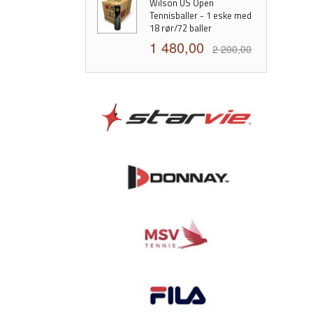
Wilson US Open
Tennisballer - 1 eske med
18 rør/72 baller
1 480,00
2 200,00