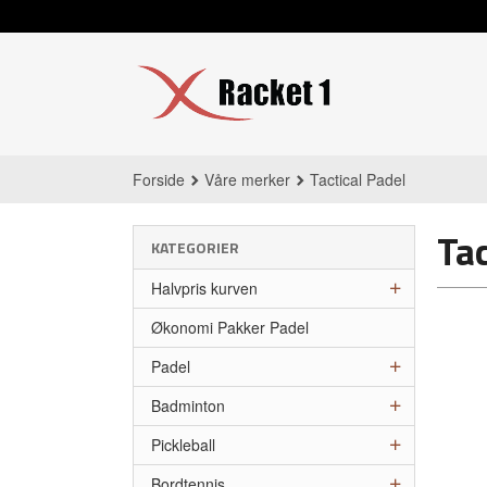
Gå
til
innholdet
Forside
Våre merker
Tactical Padel
Tac
KATEGORIER
Halvpris kurven
Økonomi Pakker Padel
Padel
Badminton
Pickleball
Bordtennis