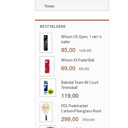
Yonex
BESTSELGERE
Wilson US Open, 1 rør/ 4
baller
85,00
125,00
Wilson X3 Padel Ball
69,00
85,00
Babolat Team All Court
Tennisball
119,00
PDL Padelracket
Carbon/Fiberglass Rund
299,00
750,00