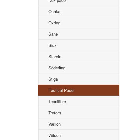
Nox padel
Osaka
Oxdog
Sane
Siux
Starvie
Söderling
Stiga
Tactical Padel
Tecnifibre
Tretorn
Varlion
Wilson