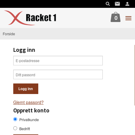
Gå
til
innholdet
0
Forside
Logg inn
Glemt passord?
Opprett konto
Privatkunde
Bedrift