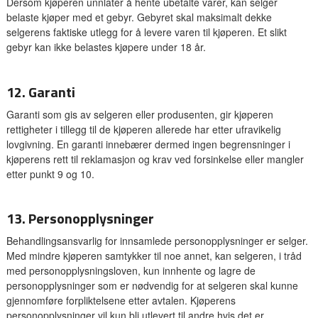
Dersom kjøperen unnlater å hente ubetalte varer, kan selger
belaste kjøper med et gebyr. Gebyret skal maksimalt dekke
selgerens faktiske utlegg for å levere varen til kjøperen. Et slikt
gebyr kan ikke belastes kjøpere under 18 år.
12. Garanti
Garanti som gis av selgeren eller produsenten, gir kjøperen
rettigheter i tillegg til de kjøperen allerede har etter ufravikelig
lovgivning. En garanti innebærer dermed ingen begrensninger i
kjøperens rett til reklamasjon og krav ved forsinkelse eller mangler
etter punkt 9 og 10.
13. Personopplysninger
Behandlingsansvarlig for innsamlede personopplysninger er selger.
Med mindre kjøperen samtykker til noe annet, kan selgeren, i tråd
med personopplysningsloven, kun innhente og lagre de
personopplysninger som er nødvendig for at selgeren skal kunne
gjennomføre forpliktelsene etter avtalen. Kjøperens
personopplysninger vil kun bli utlevert til andre hvis det er