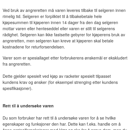
Ved bruk av angreretten må varen leveres tilbake til selgeren innen
rimelig tid. Selgeren er forpliktet til å tilbakebetale hele
kjøpesummen til kjøperen innen 14 dager fra den dag selgeren
mottar varen eller henteseddel eller varen er stilt til selgerens
rådighet. Selgeren kan ikke fastsette gebyrer for kjøperens bruk av
angreretten, men selgeren kan kreve at kjøperen skal betale
kostnadene for returforsendelsen.
Varer som er spesiallaget etter forbrukerens ønskemål er ekskludert
fra angreretten.
Dette gjelder spesielt ved kjøp av racketer spesielt tilpasset
kundens krav og ønsker (for eksempel strenging etter kundens
spesifikasjoner).
Rett til å undersøke varen
Du som forbruker har rett til å undersøke varen for å se hvilke
egenskaper og funksjoner den har. Dette kan f.eks. handle om å
åpne orginalforpakninger med klær og sko for å prøve dem, men du