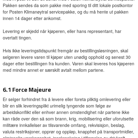
Pakken sendes da som pakke med sporing til ditt lokale postkontor
for Posten Klimanøytral servicepakke, og du må hente ut pakken
innen 14 dager etter ankomst.
Levering er skjedd når kjøperen, eller hans representant, har
overtatt tingen.
Hvis ikke leveringstidspunkt fremgår av bestillingsløsningen, skal
selgeren levere varen til kjøper uten unødig opphold og senest 30
dager etter bestillingen fra kunden. Varen skal leveres hos kjøperen
med mindre annet er særskilt avtalt mellom partene.
6.1 Force Majeure
Er selger forhindret fra å levere eller foreta pliktig omlevering eller
blir en slik leveringsplikt urimelig tyngende som følge av
arbeidskonflikt eller enhver annen omstendighet når partene ikke
kan råde over den så som brann, krig, mobilisering eller uforutsette
militære innkallelser av tilsvarende omfang, rekvisisjon, beslag,
valuta restriksjoner, opprør og oppløp, knapphet på transportmidler,
alminnelig vareknapphet, innskrenkning i tilførselen av drivkraft,