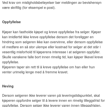
Ved krav om misligholdsbeføyelser bør meldingen av bevishensyn
være skriftlig (for eksempel e-post).
Oppfyllelse
Kjøper kan fastholde kjøpet og kreve oppfyllelse fra selger. Kjøper
kan imidlertid ikke kreve oppfyllelse dersom det foreligger en
hindring som selgeren ikke kan overvinne, eller dersom oppfyllelse
vil medføre en så stor ulempe eller kostnad for selger at det står i
vesentlig misforhold til kjøperens interesse i at selgeren oppfyller.
Skulle vanskene falle bort innen rimelig tid, kan kjøper likevel kreve
oppfyllelse.
Kjøperen taper sin rett til å kreve oppfyllelse om han eller hun
venter urimelig lenge med å fremme kravet.
Heving
Dersom selgeren ikke leverer varen på leveringstidspunktet, skal
kjøperen oppfordre selger til å levere innen en rimelig tilleggsfrist for
oppfyllelse. Dersom selger ikke leverer varen innen tilleggsfristen,