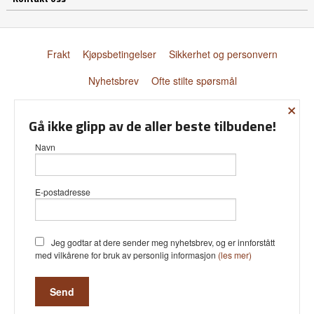
Frakt
Kjøpsbetingelser
Sikkerhet og personvern
Nyhetsbrev
Ofte stilte spørsmål
×
© Donnay Scandinavia AS
Gå ikke glipp av de aller beste tilbudene!
Navn
E-postadresse
Vår nettbutikk bruker cookies slik at
du får en bedre kjøpsopplevelse og
vi kan yte deg bedre service. Vi
bruker cookies hovedsaklig til å lagre
Jeg godtar at dere sender meg nyhetsbrev, og er innforstått
innloggingsdetaljer og huske hva du
med vilkårene for bruk av personlig informasjon
(les mer)
har puttet i handlekurven din.
Fortsett å bruke siden som normalt
om du godtar dette.
Les mer