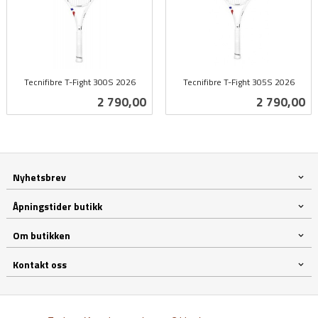
Tecnifibre T-Fight 300S 2026
Tecnifibre T-Fight 305S 2026
inkl.
inkl.
Pris
Pris
2 790,00
2 790,00
mva.
mva.
Nyhetsbrev
Åpningstider butikk
Om butikken
Kontakt oss