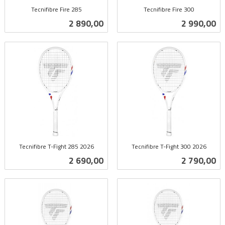
Tecnifibre Fire 285
Tecnifibre Fire 300
inkl.
inkl.
Pris
Pris
2 890,00
2 990,00
mva.
mva.
Tecnifibre T-Fight 285 2026
Tecnifibre T-Fight 300 2026
inkl.
inkl.
Pris
Pris
2 690,00
2 790,00
mva.
mva.