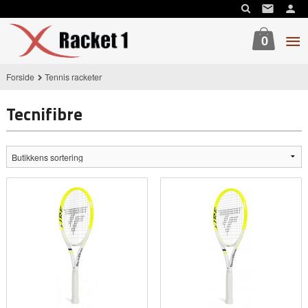
Gå
til
innholdet
0
Forside
Tennis racketer
Tecnifibre