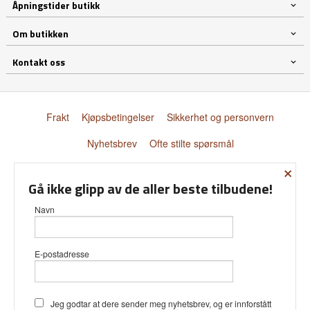
Åpningstider butikk
Om butikken
Kontakt oss
Frakt
Kjøpsbetingelser
Sikkerhet og personvern
Nyhetsbrev
Ofte stilte spørsmål
×
© Donnay Scandinavia AS
Gå ikke glipp av de aller beste tilbudene!
Navn
E-postadresse
Vår nettbutikk bruker cookies slik at
du får en bedre kjøpsopplevelse og
vi kan yte deg bedre service. Vi
bruker cookies hovedsaklig til å lagre
Jeg godtar at dere sender meg nyhetsbrev, og er innforstått