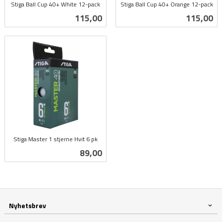
Stiga Ball Cup 40+ White 12-pack
Stiga Ball Cup 40+ Orange 12-pack
inkl.
inkl.
Pris
Pris
115,00
115,00
mva.
mva.
Stiga Master 1 stjerne Hvit 6 pk
inkl.
Pris
89,00
mva.
Nyhetsbrev