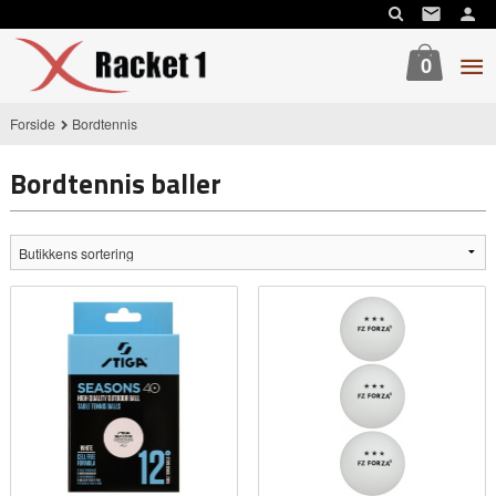
Gå
til
innholdet
0
Forside
Bordtennis
Bordtennis baller