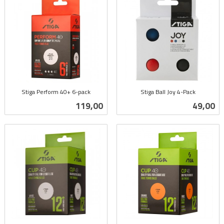
Stiga Perform 40+ 6-pack
Stiga Ball Joy 4-Pack
inkl.
inkl.
Pris
Pris
119,00
49,00
mva.
mva.