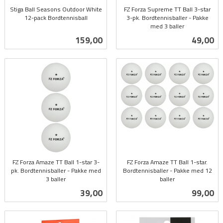
Stiga Ball Seasons Outdoor White
FZ Forza Supreme TT Ball 3-star
12-pack Bordtennisball
3-pk. Bordtennisballer - Pakke
inkl.
med 3 baller
inkl.
mva.
Pris
Pris
159,00
49,00
mva.
FZ Forza Amaze TT Ball 1-star 3-
FZ Forza Amaze TT Ball 1-star.
pk. Bordtennisballer - Pakke med
Bordtennisballer - Pakke med 12
3 baller
baller
inkl.
inkl.
Pris
Pris
39,00
99,00
mva.
mva.