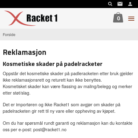
Gå
til
innholdet
0
Forside
Reklamasjon
Kosmetiske skader på padelracketer
Oppstår det kosmetiske skader på padleracketen etter bruk gjelder
ikke reklamasjonsrett og returett kan ikke benyttes.
Kosmetisket skader kan være flassing av maling/belegg og merker
etter støt/slag.
Det er importøren og ikke Racket1 som avgjør om skader på
padelracketen gir rett til ny vare eller oppheving av kjøpet.
Om du har spørsmål rundt garanti og reklamasjon kan du kontakte
oss per e-post: post@racket1.no