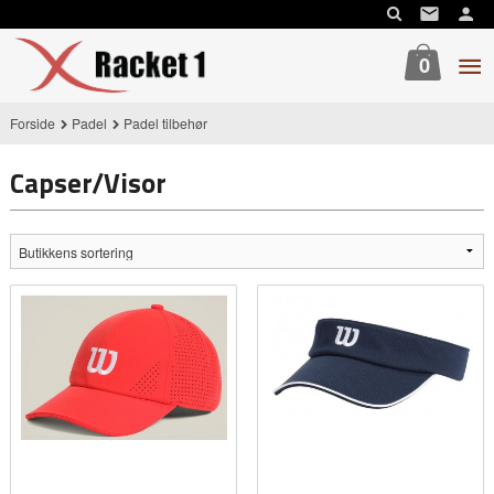
Gå
til
innholdet
0
Forside
Padel
Padel tilbehør
Capser/Visor