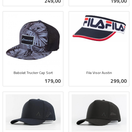
Pris
Pris
249,00
199,00
mva.
mva.
Babolat Trucker Cap Sort
Fila Visor Austin
inkl.
inkl.
Pris
Pris
179,00
299,00
mva.
mva.