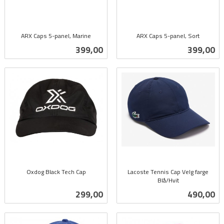
ARX Caps 5-panel, Marine
ARX Caps 5-panel, Sort
inkl.
inkl.
Pris
Pris
399,00
399,00
mva.
mva.
Oxdog Black Tech Cap
Lacoste Tennis Cap Velg farge
inkl.
Blå/Hvit
inkl.
mva.
Pris
Pris
299,00
490,00
mva.