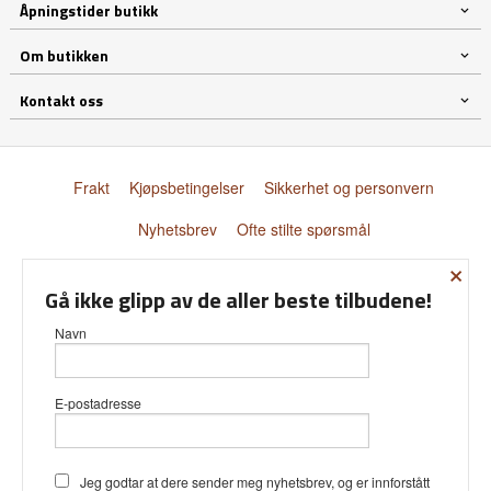
Åpningstider butikk
Om butikken
Kontakt oss
Frakt
Kjøpsbetingelser
Sikkerhet og personvern
Nyhetsbrev
Ofte stilte spørsmål
×
© Donnay Scandinavia AS
Gå ikke glipp av de aller beste tilbudene!
Navn
E-postadresse
Vår nettbutikk bruker cookies slik at
du får en bedre kjøpsopplevelse og
vi kan yte deg bedre service. Vi
bruker cookies hovedsaklig til å lagre
Jeg godtar at dere sender meg nyhetsbrev, og er innforstått