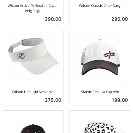
Wilson Active Perforated Caps -
Wilson Classic Visor Navy
Velg farge!
inkl.
inkl.
mva.
Pris
Pris
390,00
290,00
mva.
Wilson Ultralight Visor Hvit
Starvie Tecnica Cap Hvit
inkl.
inkl.
Pris
Pris
275,00
199,00
mva.
mva.