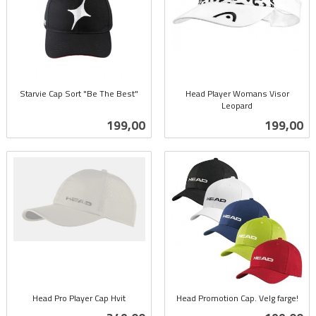
Starvie Cap Sort "Be The Best"
Head Player Womans Visor
inkl.
Leopard
inkl.
mva.
Pris
Pris
199,00
199,00
mva.
Head Pro Player Cap Hvit
Head Promotion Cap. Velg farge!
inkl.
inkl.