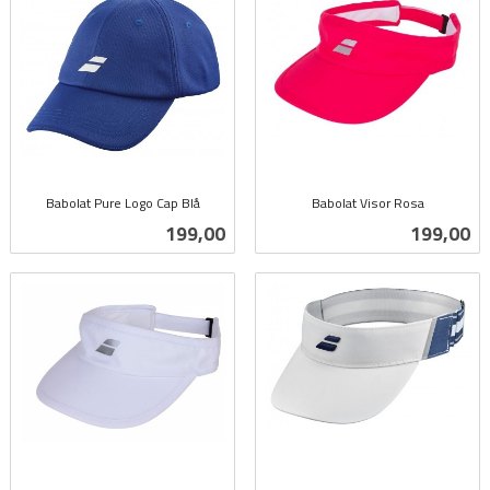
Babolat Pure Logo Cap Blå
Babolat Visor Rosa
inkl.
inkl.
Pris
Pris
199,00
199,00
mva.
mva.