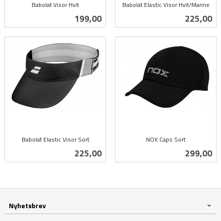
Babolat Visor Hvit
Babolat Elastic Visor Hvit/Marine
inkl.
inkl.
Pris
Pris
199,00
225,00
mva.
mva.
Babolat Elastic Visor Sort
NOX Caps Sort
inkl.
inkl.
Pris
Pris
225,00
299,00
mva.
mva.
Nyhetsbrev