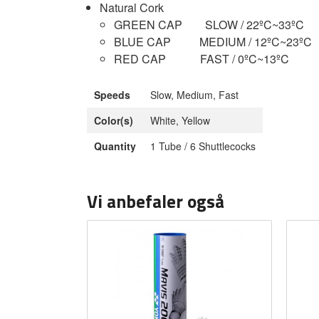
Natural Cork
GREEN CAP SLOW / 22ºC~33ºC
BLUE CAP MEDIUM / 12ºC~23ºC
RED CAP FAST / 0ºC~13ºC
Speeds
Slow, Medium, Fast
Color(s)
White, Yellow
Quantity
1 Tube / 6 Shuttlecocks
Vi anbefaler også