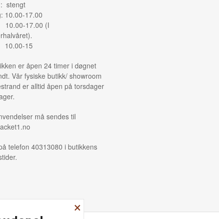
: stengt
g: 10.00-17.00
: 10.00-17.00 (I
halvåret).
: 10.00-15
ikken er åpen 24 timer i døgnet
ndt. Vår fysiske butikk/ showroom
strand er alltid åpen på torsdager
ager.
nvendelser må sendes til
acket1.no
på telefon 40313080 i butikkens
tider.
×