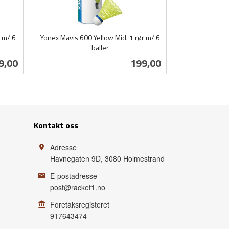
 m/ 6
Yonex Mavis 600 Yellow Mid. 1 rør m/ 6
baller
inkl.
s
Pris
9,00
199,00
mva.
Kjøp
Kontakt oss
Adresse
Havnegaten 9D
,
3080
Holmestrand
E-postadresse
post@racket1.no
Foretaksregisteret
917643474