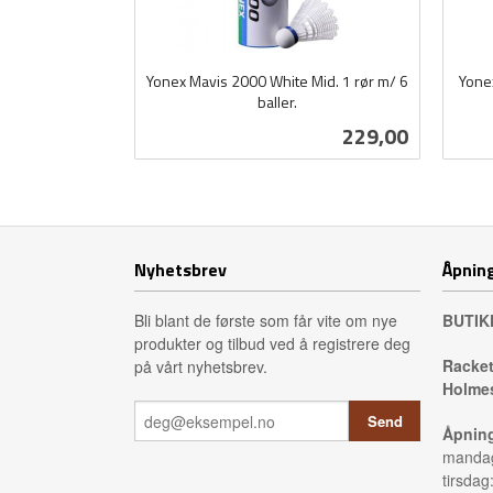
Yonex Mavis 2000 White Mid. 1 rør m/ 6
Yonex
baller.
inkl.
inkl.
Pris
229,00
mva.
mva.
Kjøp
Nyhetsbrev
Åpning
Bli blant de første som får vite om nye
BUTIK
produkter og tilbud ved å registrere deg
Racket
på vårt nyhetsbrev.
Holmes
Åpning
mandag
tirsdag