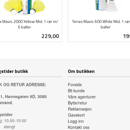
 Mavis 2000 Yellow Mid. 1 rør m/
Yonex Mavis 600 White Mid. 1 rør
6 baller
baller
inkl.
Pris
Pri
229,00
19
mva.
Les mer
Les mer
stider butikk
Om butikken
K OG RETUR ADRESSE:
Forside
Bli kunde
1, Havnegaten 9D, 3080
Våre agenturer
trand.
Bytte/retur
Reklamasjon
stider
Gavekort
: 10.00-15.00
Logg inn
: stengt
Kontakt oss