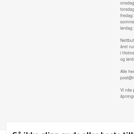
onsdag
torsda
fredag
sommer
lørdag
Nettbut
året ru
i Holme
og lørd
Alle he
post@r
Vi nås 
åpnings