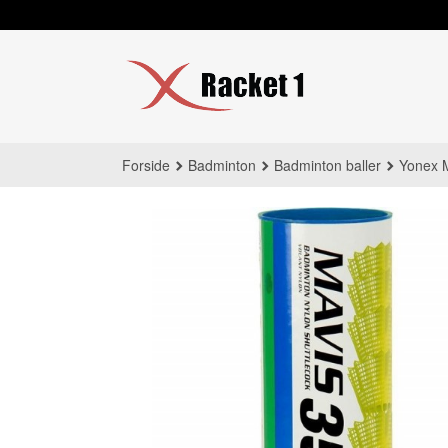
Gå
til
innholdet
Forside
Badminton
Badminton baller
Yonex M