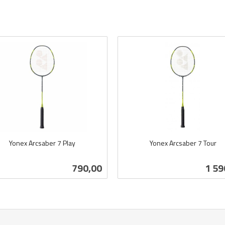
Yonex Arcsaber 7 Play
Yonex Arcsaber 7 Tour
inkl.
mva.
Pris
Pris
790,00
1 59
Kjøp
Les mer