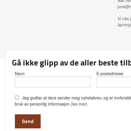
Alle he
post@r
Vi nås 
åpnings
Gå ikke glipp av de aller beste ti
Frakt
Kjø
Navn
E-postadresse
Jeg godtar at dere sender meg nyhetsbrev, og er innforståt
bruk av personlig informasjon
(les mer)
Vår net
servi
puttet