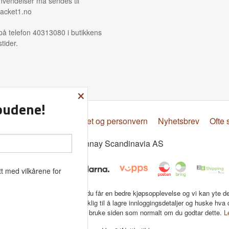
nvendelser må sendes til
acket1.no
på telefon 40313080 i butikkens
tider.
×
lbudene!
psbetingelser
Sikkerhet og personvern
Nyhetsbrev
Ofte 
© Donnay Scandinavia AS
t med vilkårene for
tbutikk bruker cookies slik at du får en bedre kjøpsopplevelse og vi kan yte d
ce. Vi bruker cookies hovedsaklig til å lagre innloggingsdetaljer og huske hva 
 i handlekurven din. Fortsett å bruke siden som normalt om du godtar dette.
L