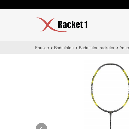
Gå
til
innholdet
Forside
Badminton
Badminton racketer
Yone
Prev