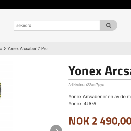
x
Yonex Arcsaber 7 Pro
Yonex Arcs
Artikkelnr.:
r22arc7pyx
Yonex Arcsaber er en av de m
Yonex. 4UG5
Pris
NOK
2 490,0
Next