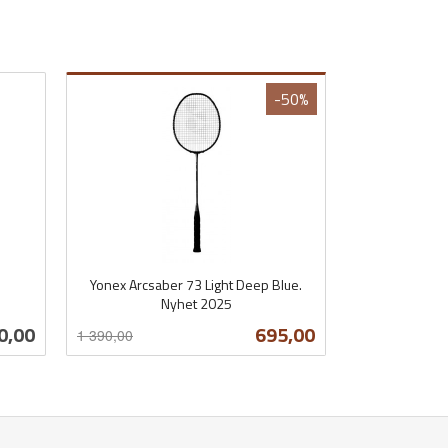
-50%
Yonex Arcsaber 73 Light Deep Blue.
Nyhet 2025
Rabatt
inkl.
Tilbud
0,00
695,00
1 390,00
mva.
Les mer