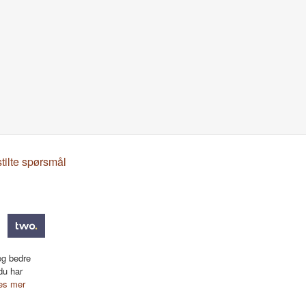
stilte spørsmål
eg bedre
du har
es mer