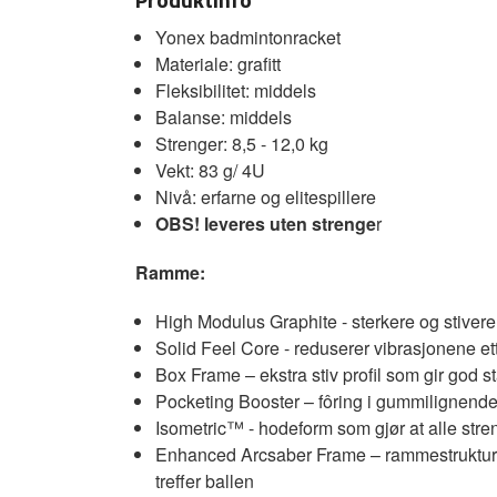
Yonex badmintonracket
Materiale: grafitt
Fleksibilitet: middels
Balanse: middels
Strenger: 8,5 - 12,0 kg
Vekt: 83 g/ 4U
Nivå: erfarne og elitespillere
OBS! leveres uten strenge
r
Ramme:
High Modulus Graphite - sterkere og stivere 
Solid Feel Core - reduserer vibrasjonene ett
Box Frame – ekstra stiv profil som gir god sta
Pocketing Booster – fôring i gummilignende m
Isometric™ - hodeform som gjør at alle stre
Enhanced Arcsaber Frame – rammestruktur me
treffer ballen