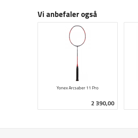
Vi anbefaler også
Yonex Arcsaber 11 Pro
inkl.
inkl.
mva.
mva.
Pris
2 390,00
Les mer