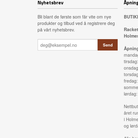
Nyhetsbrev
Åpning
Bli blant de første som får vite om nye
BUTIK
produkter og tilbud ved å registrere deg
Racket
på vårt nyhetsbrev.
Holmes
Åpning
mandag
tirsdag
onsdag
torsda
fredag
sommer
lørdag
Nettbut
året ru
i Holme
og lørd