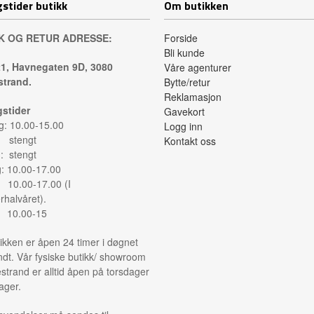
stider butikk
Om butikken
K OG RETUR ADRESSE:
Forside
Bli kunde
1, Havnegaten 9D, 3080
Våre agenturer
trand.
Bytte/retur
Reklamasjon
stider
Gavekort
: 10.00-15.00
Logg inn
: stengt
Kontakt oss
: stengt
g: 10.00-17.00
: 10.00-17.00 (I
halvåret).
: 10.00-15
ikken er åpen 24 timer i døgnet
ndt. Vår fysiske butikk/ showroom
strand er alltid åpen på torsdager
ager.