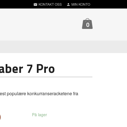
KONTAKT OSS
MIN KONTO
0
aber 7 Pro
est populære konkurranseracketene fra
0
På lager