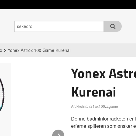
x
Yonex Astrox 100 Game Kurenai
Yonex Ast
Kurenai
Artikkelnr.:
r21ax100zzgame
Denne badmintonracketen er la
erfarne spilleren som ønsker e
Next