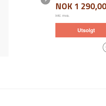
Pris
NOK
1 290,0
inkl. mva.
Utsolgt