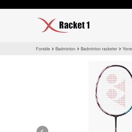
Gå
til
innholdet
Forside
Badminton
Badminton racketer
Yone
Prev