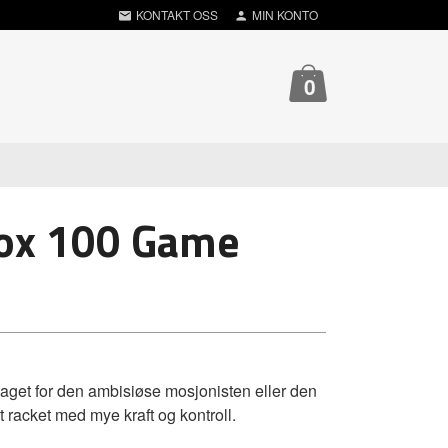
KONTAKT OSS
MIN KONTO
0
rox 100 Game
get for den ambisiøse mosjonisten eller den
t racket med mye kraft og kontroll.