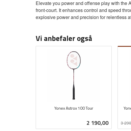
Elevate you power and offense play with the A
front-court. It enhances control and speed th
explosive power and precision for relentless a
Vi anbefaler også
Yonex Astrox 100 Tour
Yone
inkl.
Rabat
inkl.
mva.
Pris
2 190,00
3 290
mva.