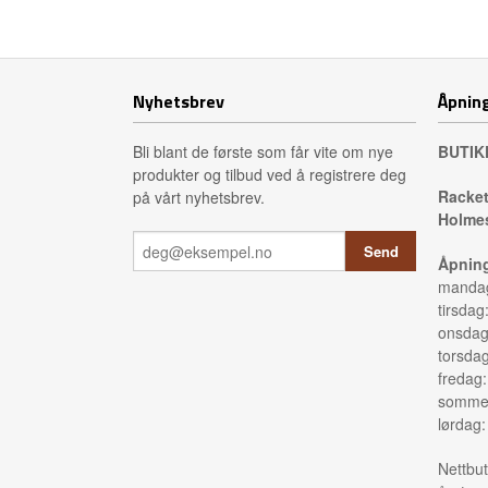
Kjøp
Nyhetsbrev
Åpning
Bli blant de første som får vite om nye
BUTIK
produkter og tilbud ved å registrere deg
Racket
på vårt nyhetsbrev.
Holmes
Åpning
mandag
tirsdag
onsdag
torsda
fredag
sommer
lørdag
Nettbut