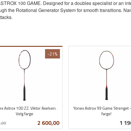
STROX 100 GAME. Designed for a doubles specialist or an interme
rough the Rotational Generator System for smooth transitions. 
ttacks.
-21%
x Astrox 100 ZZ. Viktor Axelsen.
Yonex Astrox 99 Game Strenget -
Velg farge
farge!
t
inkl.
Tilbud
Pris
2 600,00
1 19
,00
mva.