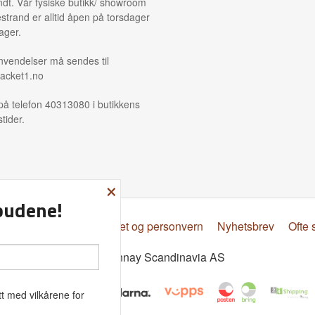
ndt. Vår fysiske butikk/ showroom
strand er alltid åpen på torsdager
ager.
nvendelser må sendes til
acket1.no
på telefon 40313080 i butikkens
tider.
×
lbudene!
psbetingelser
Sikkerhet og personvern
Nyhetsbrev
Ofte 
© Donnay Scandinavia AS
t med vilkårene for