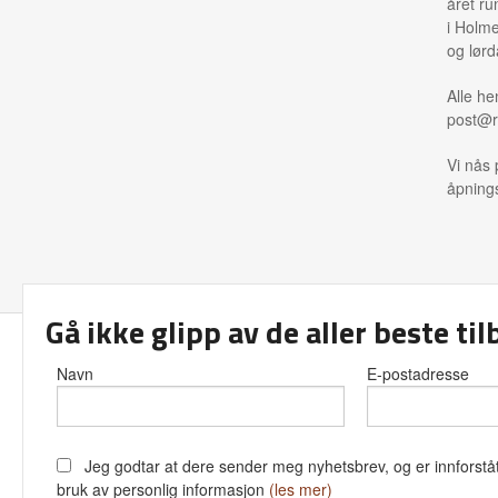
året ru
i Holme
og lørd
Alle he
post@r
Vi nås 
åpnings
Gå ikke glipp av de aller beste ti
Frakt
Kjø
Navn
E-postadresse
Jeg godtar at dere sender meg nyhetsbrev, og er innforståt
bruk av personlig informasjon
(les mer)