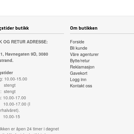
Les mer
Les mer
stider butikk
Om butikken
K OG RETUR ADRESSE:
Forside
Bli kunde
1, Havnegaten 9D, 3080
Våre agenturer
trand.
Bytte/retur
Reklamasjon
stider
Gavekort
: 10.00-15.00
Logg inn
: stengt
Kontakt oss
: stengt
g: 10.00-17.00
: 10.00-17.00 (I
halvåret).
: 10.00-15
ikken er åpen 24 timer i døgnet