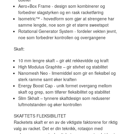
Aero+Box Frame - design som kombinerer og
forbedrer slagstyrken og en rask racketføring
Isometric™ - hovedform som gjør at strengene har
samme lengde, noe som gir et større sweetspot
Rotational Generator System - fordeler vekten jevnt,
noe som forbedrer kontrollen og overgangene
Skaft:
10 mm lengre skaft – gir økt rekkevidde og kraft
High Modulus Graphite – gir stivhet og stabilitet
Nanomesh Neo - limemiddel som gir en fleksibel og
sterk ramme samt øker kraften
Energy Boost Cap - unik formet overgang mellom
skaft og grep, som tilfører fleksibilitet og stabilitet
Slim Skhalt – tynnere skaftdesign som reduserer
luftmotstanden og øker kontrollen
SKAFTETS FLEKSIBILITET
Racketets skaft er en av de viktigste faktorene for riktig
valg av racket. Det er din teknikk, rotasjon med