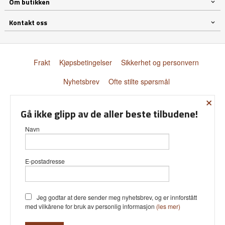
Om butikken
Kontakt oss
Frakt
Kjøpsbetingelser
Sikkerhet og personvern
Nyhetsbrev
Ofte stilte spørsmål
×
© Donnay Scandinavia AS
Gå ikke glipp av de aller beste tilbudene!
Navn
E-postadresse
Vår nettbutikk bruker cookies slik at
du får en bedre kjøpsopplevelse og
vi kan yte deg bedre service. Vi
bruker cookies hovedsaklig til å lagre
Jeg godtar at dere sender meg nyhetsbrev, og er innforstått
innloggingsdetaljer og huske hva du
med vilkårene for bruk av personlig informasjon
(les mer)
har puttet i handlekurven din.
Fortsett å bruke siden som normalt