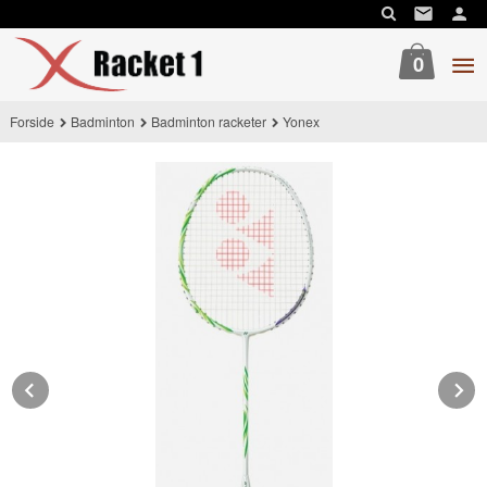
Gå
til
innholdet
0
Forside
Badminton
Badminton racketer
Yonex
Prev
N