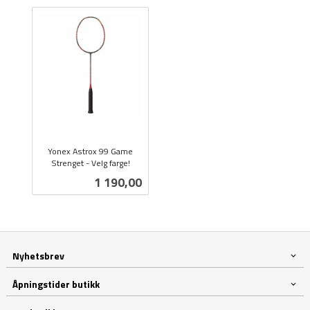
Yonex Astrox 99 Game
Strenget - Velg farge!
inkl.
Pris
1 190,00
mva.
Nyhetsbrev
Åpningstider butikk