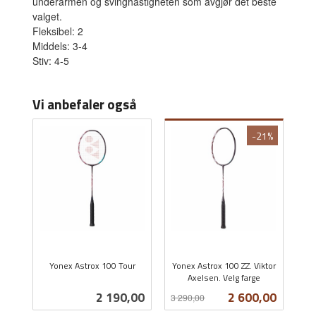
underarmen og svinghastigheten som avgjør det beste
valget.
Fleksibel: 2
Middels: 3-4
Stiv: 4-5
Vi anbefaler også
-21%
Yonex Astrox 100 Tour
Yonex Astrox 100 ZZ. Viktor
inkl.
Axelsen. Velg farge
Rabatt
inkl.
mva.
Pris
Tilbud
2 190,00
2 600,00
3 290,00
mva.