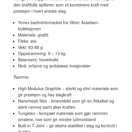
den kraftfulle spilleren som vil kombinere kraft med
presisjon i hvert eneste slag.
Yonex badmintonracket fra Viktor Axselsen-
kolleksjonen
Materiale: grafitt
Fleks: stiv
Vekt: 83-88 g
Oppstramming: 9 – 13 kg
Balansere: hovedvekt
Nivå: erfarne og ambisiøse mosjonister
Ramme:
High Modulus Graphite – sterkt og stivt materiale som
gir presisjon og høy slagkraft
Nanomesh Neo - limemiddel som gir en fleksibel og
sterk ramme samt øker kraften
Tungsten - kompakt materiale som gjør rammen
smalere, noe som gir mindre luftmotstand
Built-in T-Joint – gir ekstra stabilitet i slag og kontroll i
dueller