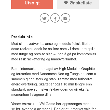
Utsolgt
Ønskeliste
Produktinfo
Med sin hovedvektbalanse og middels fleksibilitet er
dette racketet ideelt for spillere som vil dominere spillet
med tunge og presise slag – uten å gå på kompromiss
med rask racketføring og manøvrerbarhet.
Badmintonracketet er laget av High Modulus Graphite
og forsterket med Nanomesh Neo og Tungsten, som til
sammen gir en sterk og stabil ramme med forbedret
energioverføring. Skaftet er også 10 mm lengre enn
standard, noe som øker rekkevidden og gir ekstra
momentum i slagene dine.
Yonex Astrox 100 VM Game bør oppstrenges med 9 –
13 kg, avhengig av modell. Den er et utmerket valg for