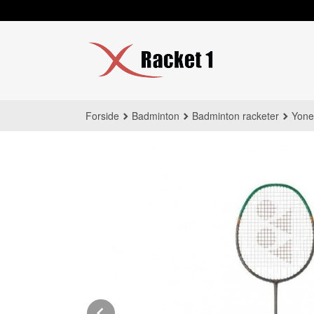
Gå
til
innholdet
Forside
Badminton
Badminton racketer
Yone
Prev