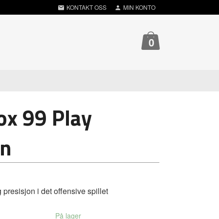
KONTAKT OSS
MIN KONTO
0
ox 99 Play
en
 presisjon i det offensive spillet
På lager