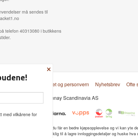
nvendelser må sendes til
acket1.no
på telefon 40313080 i butikkens
tider.
×
lbudene!
psbetingelser
Sikkerhet og personvern
Nyhetsbrev
Ofte 
© Donnay Scandinavia AS
t med vilkårene for
tbutikk bruker cookies slik at du får en bedre kjøpsopplevelse og vi kan yte d
ce. Vi bruker cookies hovedsaklig til å lagre innloggingsdetaljer og huske hva 