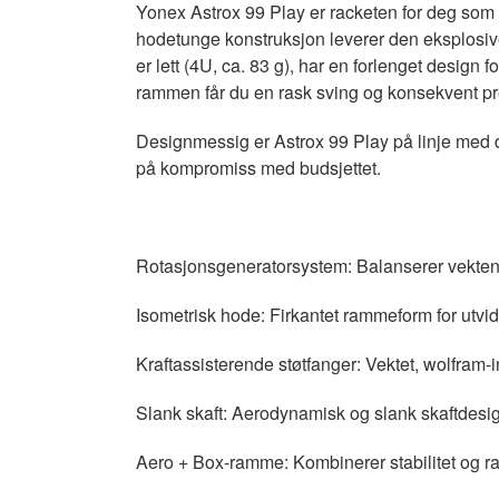
Yonex Astrox 99 Play er racketen for deg som ø
hodetunge konstruksjon leverer den eksplosive
er lett (4U, ca. 83 g), har en forlenget design 
rammen får du en rask sving og konsekvent pres
Designmessig er Astrox 99 Play på linje med de
på kompromiss med budsjettet.
Rotasjonsgeneratorsystem: Balanserer vekten 
Isometrisk hode: Firkantet rammeform for utvid
Kraftassisterende støtfanger: Vektet, wolfram-i
Slank skaft: Aerodynamisk og slank skaftdesig
Aero + Box-ramme: Kombinerer stabilitet og ra