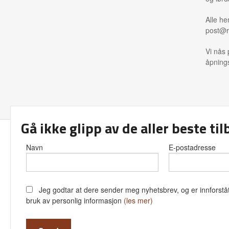
Alle he
post@r
Vi nås 
åpnings
Gå ikke glipp av de aller beste ti
Frakt
Kjø
Navn
E-postadresse
Jeg godtar at dere sender meg nyhetsbrev, og er innforståt
bruk av personlig informasjon
(les mer)
Vår net
servi