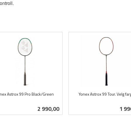
ntroll.
nex Astrox 99 Pro Black/Green
Yonex Astrox 99 Tour. Velg far
inkl.
mva.
Pris
Pris
2 990,00
1 99
Kjøp
Les mer