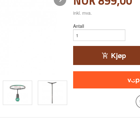
Pris
NOK
899,00
inkl. mva.
Antall
Kjøp