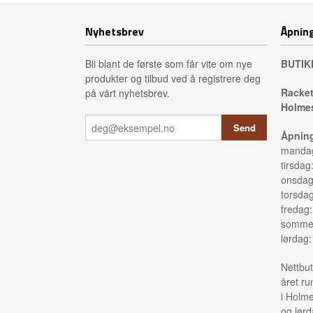
Nyhetsbrev
Åpning
Bli blant de første som får vite om nye
BUTIK
produkter og tilbud ved å registrere deg
Racket
på vårt nyhetsbrev.
Holmes
Åpning
mandag
tirsdag
onsdag
torsda
fredag
sommer
lørdag
Nettbut
året ru
i Holme
og lørd