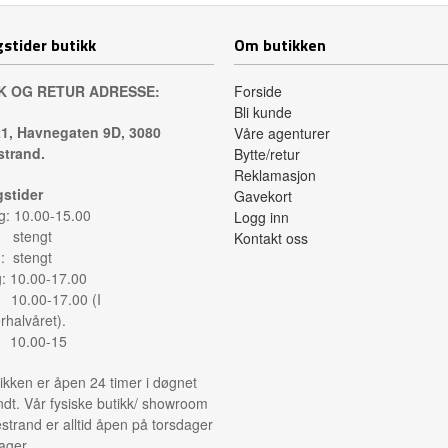
stider butikk
Om butikken
K OG RETUR ADRESSE:
Forside
Bli kunde
1, Havnegaten 9D, 3080
Våre agenturer
trand.
Bytte/retur
Reklamasjon
stider
Gavekort
: 10.00-15.00
Logg inn
: stengt
Kontakt oss
: stengt
g: 10.00-17.00
: 10.00-17.00 (I
halvåret).
: 10.00-15
ikken er åpen 24 timer i døgnet
ndt. Vår fysiske butikk/ showroom
strand er alltid åpen på torsdager
ager.