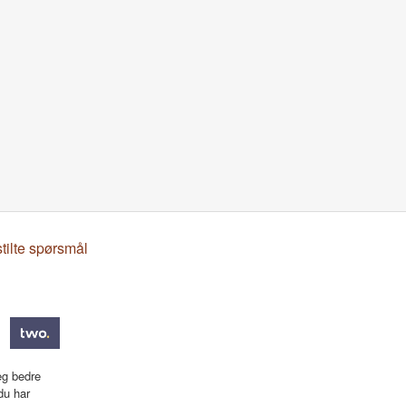
stilte spørsmål
eg bedre
du har