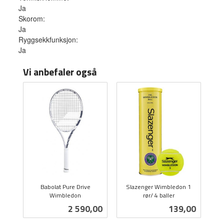
Ja
Skorom:
Ja
Ryggsekkfunksjon:
Ja
Vi anbefaler også
Babolat Pure Drive
Slazenger Wimbledon 1
Wimbledon
rør/ 4 baller
inkl.
inkl.
Pris
Pris
2 590,00
139,00
mva.
mva.