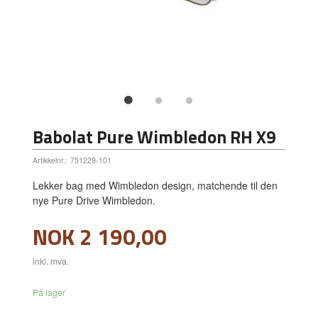
Babolat Pure Wimbledon RH X9
Artikkelnr.:
751229-101
Lekker bag med Wimbledon design, matchende til den
nye Pure Drive Wimbledon.
Pris
NOK
2 190,00
inkl. mva.
På lager