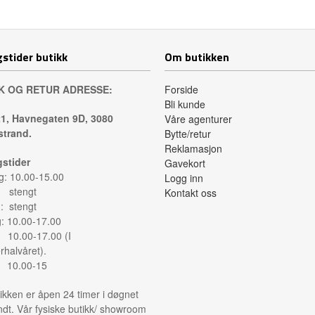
stider butikk
Om butikken
K OG RETUR ADRESSE:
Forside
Bli kunde
1, Havnegaten 9D, 3080
Våre agenturer
trand.
Bytte/retur
Reklamasjon
stider
Gavekort
: 10.00-15.00
Logg inn
: stengt
Kontakt oss
: stengt
g: 10.00-17.00
: 10.00-17.00 (I
halvåret).
: 10.00-15
ikken er åpen 24 timer i døgnet
ndt. Vår fysiske butikk/ showroom