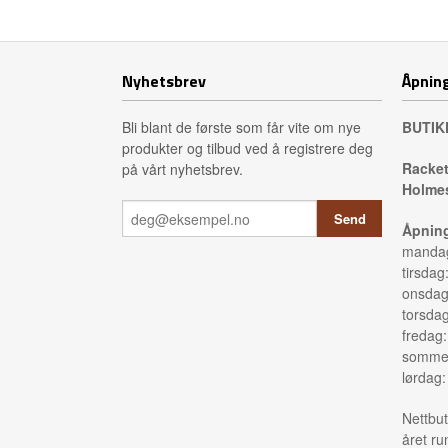
Kjøp
Nyhetsbrev
Åpning
Bli blant de første som får vite om nye
BUTIK
produkter og tilbud ved å registrere deg
Racket
på vårt nyhetsbrev.
Holmes
Åpning
mandag
tirsdag
onsdag
torsda
fredag
sommer
lørdag
Nettbut
året ru