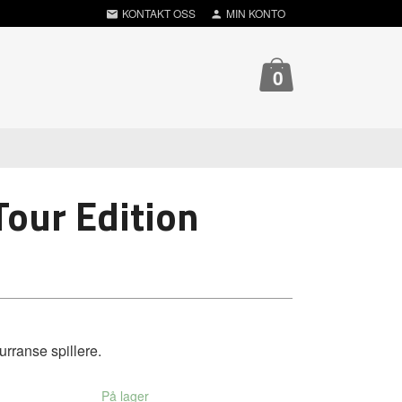
KONTAKT OSS
MIN KONTO
0
Tour Edition
rranse spillere.
På lager