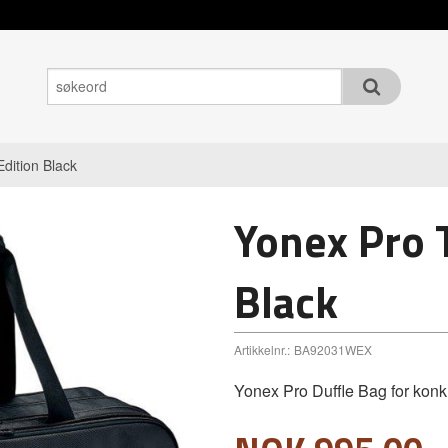
dition Black
Yonex Pro 
Black
Artikkelnr.:
BA92031WEX
Yonex Pro Duffle Bag for konku