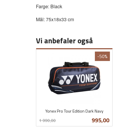
Farge: Black
Mål: 75x18x33 cm
Vi anbefaler også
-50%
Yonex Pro Tour Edition Dark Navy
Rabatt
inkl.
Tilbud
995,00
1 990,00
mva.