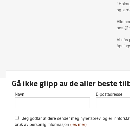
i Holme
og lørd
Alle he
post@r
Vi nås 
åpnings
Gå ikke glipp av de aller beste ti
Frakt
Kjø
Navn
E-postadresse
Jeg godtar at dere sender meg nyhetsbrev, og er innforståt
bruk av personlig informasjon
(les mer)