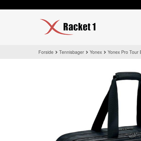
Gå
til
innholdet
Forside
Tennisbager
Yonex
Yonex Pro Tour E