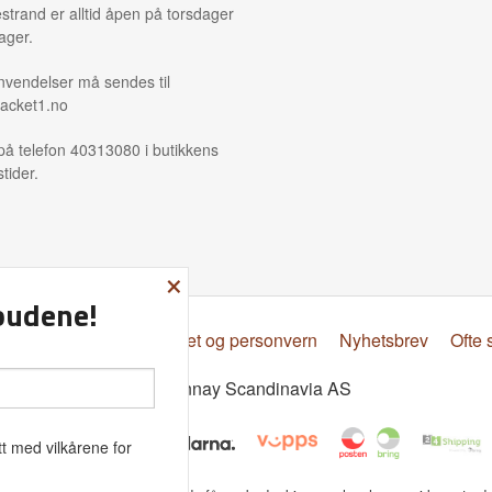
strand er alltid åpen på torsdager
ager.
nvendelser må sendes til
acket1.no
på telefon 40313080 i butikkens
tider.
×
lbudene!
psbetingelser
Sikkerhet og personvern
Nyhetsbrev
Ofte 
© Donnay Scandinavia AS
t med vilkårene for