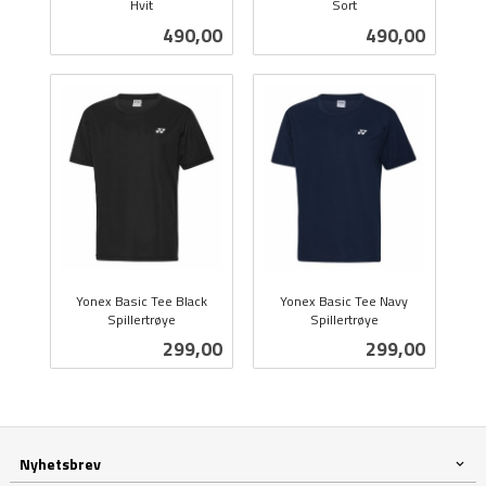
Hvit
Sort
inkl.
inkl.
Pris
Pris
490,00
490,00
mva.
mva.
Yonex Basic Tee Black
Yonex Basic Tee Navy
Spillertrøye
Spillertrøye
inkl.
inkl.
Pris
Pris
299,00
299,00
mva.
mva.
Nyhetsbrev