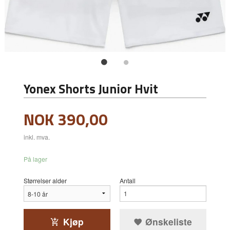
Yonex Shorts Junior Hvit
Pris
NOK
390,00
inkl. mva.
På lager
Størrelser alder
Antall
Kjøp
Ønskeliste