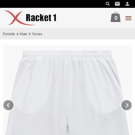
Gå
til
innholdet
0
Forside
Klær
Yonex
Prev
N