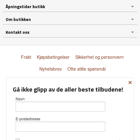
Åpningstider butikk
Om butikken
Kontakt oss
Frakt
Kjøpsbetingelser
Sikkerhet og personvern
Nyhetsbrev
Ofte stilte spørsmål
×
© Donnay Scandinavia AS
Gå ikke glipp av de aller beste tilbudene!
Navn
E-postadresse
Vår nettbutikk bruker cookies slik at
du får en bedre kjøpsopplevelse og
vi kan yte deg bedre service. Vi