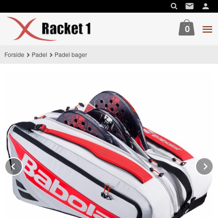
Gå
til
innholdet
0
Forside
Padel
Padel bager
Prev
N