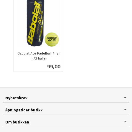
Babolat Ace Padelball 1 rør
m/3 baller
inkl.
Pris
99,00
mva.
Nyhetsbrev
Åpningstider butikk
Om butikken