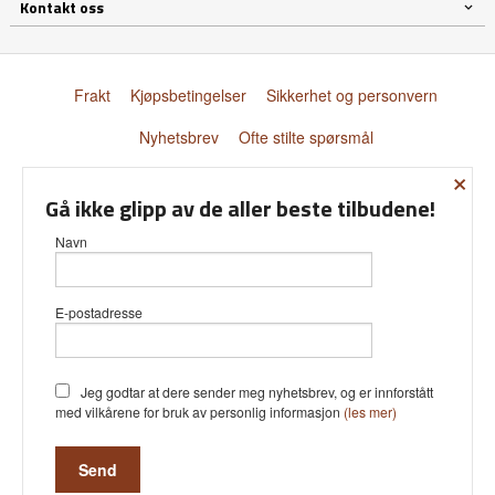
Kontakt oss
Frakt
Kjøpsbetingelser
Sikkerhet og personvern
Nyhetsbrev
Ofte stilte spørsmål
×
© Donnay Scandinavia AS
Gå ikke glipp av de aller beste tilbudene!
Navn
E-postadresse
Vår nettbutikk bruker cookies slik at
du får en bedre kjøpsopplevelse og
vi kan yte deg bedre service. Vi
bruker cookies hovedsaklig til å lagre
Jeg godtar at dere sender meg nyhetsbrev, og er innforstått
innloggingsdetaljer og huske hva du
med vilkårene for bruk av personlig informasjon
(les mer)
har puttet i handlekurven din.
Fortsett å bruke siden som normalt
om du godtar dette.
Les mer