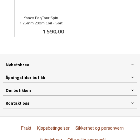
Yonex PolyTour Spin
1.25mm 200m Coil - Sort
inkl.
Pris
1 590,00
mva.
Nyhetsbrev
Åpningstider butikk
Om butikken
Kontakt oss
Frakt
Kjøpsbetingelser
Sikkerhet og personvern
Nyhetsbrev
Ofte stilte spørsmål