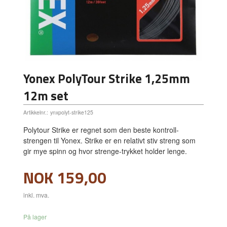
Yonex PolyTour Strike 1,25mm
12m set
Artikkelnr.:
ynxpolyt-strike125
Polytour Strike er regnet som den beste kontroll-
strengen til Yonex. Strike er en relativt stiv streng som
gir mye spinn og hvor strenge-trykket holder lenge.
Pris
NOK
159,00
inkl. mva.
På lager