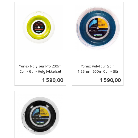
Yonex PolyTour Pro 200m
Yonex PolyTour Spin
Coil - Gul - Velg tykkelse!
1.25mm 200m Coil - Blå
inkl.
inkl.
Pris
Pris
1 590,00
1 590,00
mva.
mva.