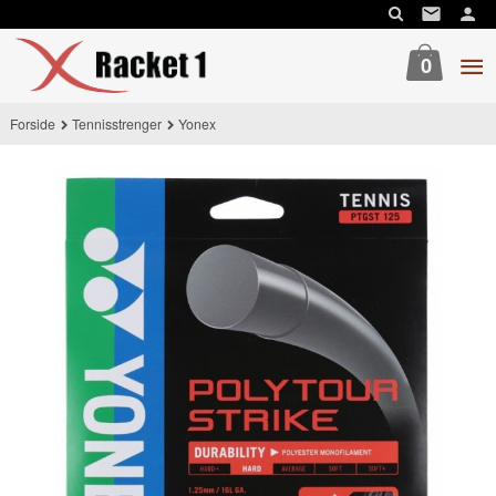
Gå
til
innholdet
0
Forside
Tennisstrenger
Yonex