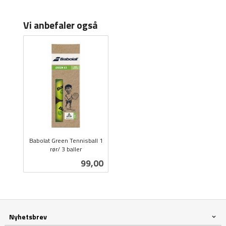
Vi anbefaler også
Babolat Green Tennisball 1
rør/ 3 baller
inkl.
Pris
99,00
mva.
Nyhetsbrev