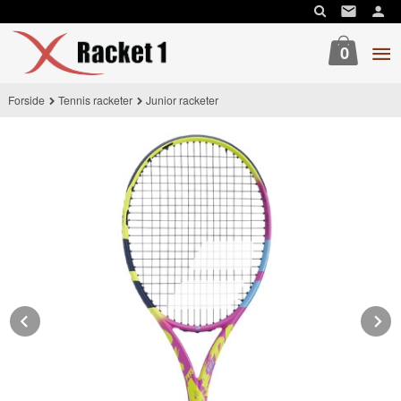
Gå
til
innholdet
0
Forside
Tennis racketer
Junior racketer
Prev
N