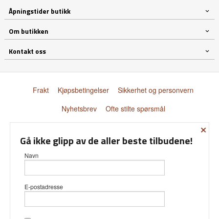
Åpningstider butikk
Om butikken
Kontakt oss
Frakt
Kjøpsbetingelser
Sikkerhet og personvern
Nyhetsbrev
Ofte stilte spørsmål
×
© Donnay Scandinavia AS
Gå ikke glipp av de aller beste tilbudene!
Navn
E-postadresse
Vår nettbutikk bruker cookies slik at
du får en bedre kjøpsopplevelse og
vi kan yte deg bedre service. Vi