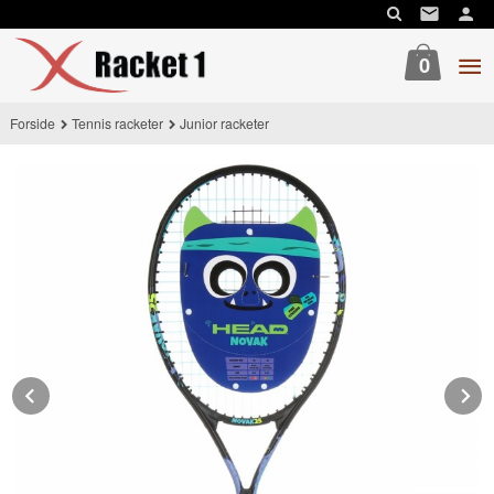
Gå
til
innholdet
0
Forside
Tennis racketer
Junior racketer
Prev
N