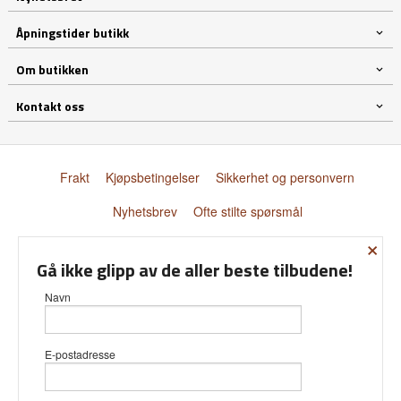
Åpningstider butikk
Om butikken
Kontakt oss
Frakt
Kjøpsbetingelser
Sikkerhet og personvern
Nyhetsbrev
Ofte stilte spørsmål
×
© Donnay Scandinavia AS
Gå ikke glipp av de aller beste tilbudene!
Navn
E-postadresse
Vår nettbutikk bruker cookies slik at
du får en bedre kjøpsopplevelse og
vi kan yte deg bedre service. Vi