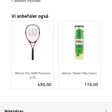
• Stickers included
Vi anbefaler også
Wilson Pro Staff Precision
Wilson Starter Play Green
Jr 25
inkl.
inkl.
mva.
Pris
Pris
490,00
119,00
mva.
Nyhetsbrev