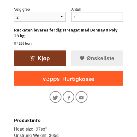
Velg grep
Antall
Racketen leveres ferdig strenget med Donnay X Poly
23 kg.
0
/ 255 tegn
Kjøp
Ønskeliste
Produktinfo
Head size: 97sq"
Unstrung Weight: 305g