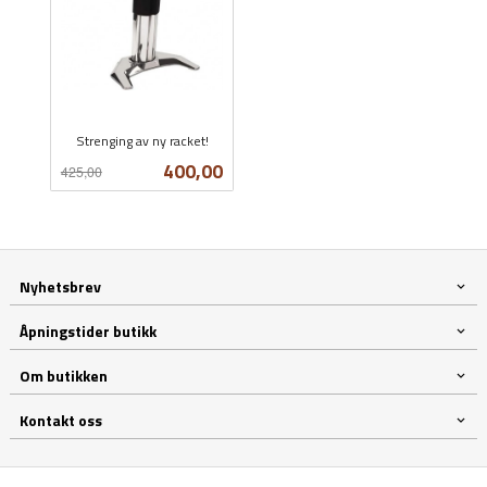
Strenging av ny racket!
Rabatt
inkl.
Tilbud
400,00
425,00
mva.
Nyhetsbrev
Åpningstider butikk
Om butikken
Kontakt oss