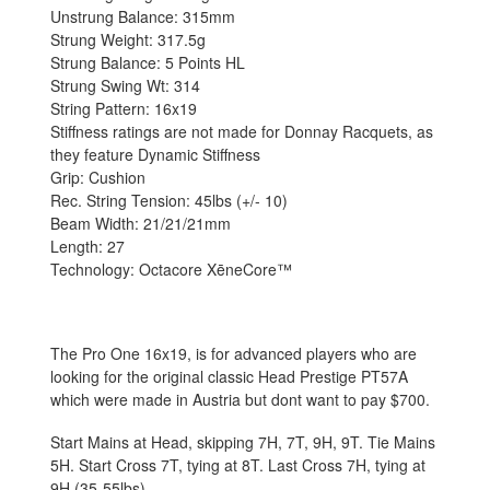
Unstrung Balance: 315mm
Strung Weight: 317.5g
Strung Balance: 5 Points HL
Strung Swing Wt: 314
String Pattern: 16x19
Stiffness ratings are not made for Donnay Racquets, as
they feature Dynamic Stiffness
Grip: Cushion
Rec. String Tension: 45lbs (+/- 10)
Beam Width: 21/21/21mm
Length: 27
Technology: Octacore XēneCore™
The Pro One 16x19, is for advanced players who are
looking for the original classic Head Prestige PT57A
which were made in Austria but dont want to pay $700.
Start Mains at Head, skipping 7H, 7T, 9H, 9T. Tie Mains
5H. Start Cross 7T, tying at 8T. Last Cross 7H, tying at
9H (35-55lbs)