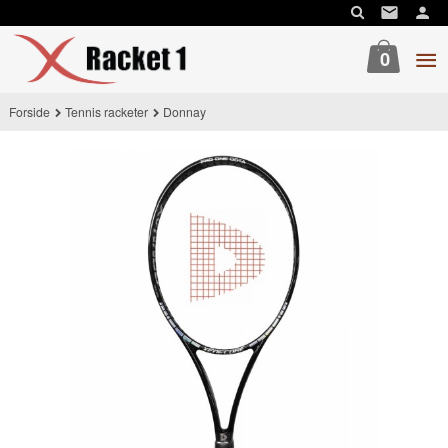
Gå
til
innholdet
0
Forside
Tennis racketer
Donnay