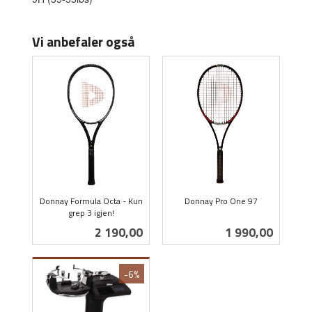
Vi anbefaler også
Donnay Formula Octa - Kun
Donnay Pro One 97
grep 3 igjen!
inkl.
inkl.
mva.
Pris
Pris
2 190,00
1 990,00
mva.
-6%