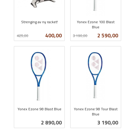
Strenging av ny racket!
Yonex Ezone 100 Blast
Rabatt
inkl.
Blue
Rabatt
inkl.
mva.
Tilbud
Tilbud
400,00
2 590,00
425,00
3 190,00
mva.
Yonex Ezone 98 Blast Blue
Yonex Ezone 98 Tour Blast
inkl.
Blue
inkl.
mva.
Pris
Pris
2 890,00
3 190,00
mva.