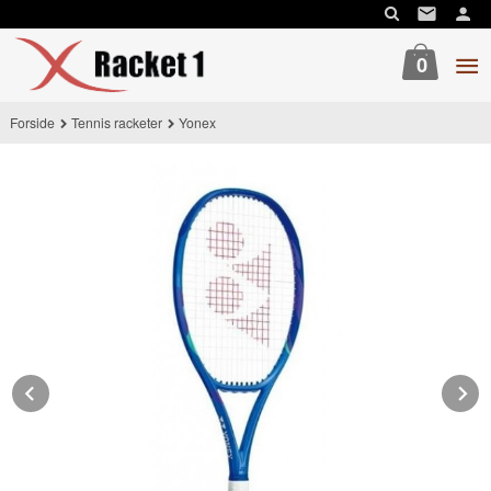
Gå
til
innholdet
0
Forside
Tennis racketer
Yonex
Prev
N