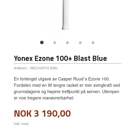
Yonex Ezone 100+ Blast Blue
Artikkelnr.:
08EZ100PYX BSBL
En forlenget utgave av Casper Ruud`s Ezone 100.
Fordelen med en litt lengre racket er mer svingkraft ved
grunnslagene og høyere treffpunkt på serven. Ulempen
er noe tregere manøvrerbarhet.
Pris
NOK
3 190,00
inkl. mva.