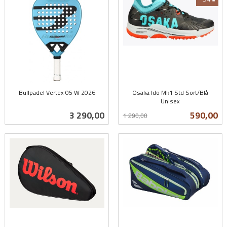
Bullpadel Vertex 05 W 2026
Osaka Ido Mk1 Std Sort/Blå
inkl.
Unisex
Rabatt
inkl.
mva.
Pris
Tilbud
3 290,00
590,00
1 290,00
mva.