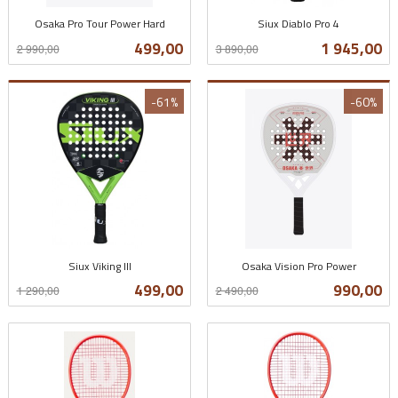
Osaka Pro Tour Power Hard
Siux Diablo Pro 4
Rabatt
inkl.
Rabatt
inkl.
Tilbud
Tilbud
499,00
1 945,00
2 990,00
3 890,00
mva.
mva.
-61%
-60%
Siux Viking III
Osaka Vision Pro Power
Rabatt
inkl.
Rabatt
inkl.
Tilbud
Tilbud
499,00
990,00
1 290,00
2 490,00
mva.
mva.