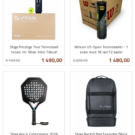
Stiga Prestige Tour Tennisball
Wilson US Open Tennisballer - 1
1eske /m 18rør. Intro Tilbud!
eske med 18 rør/72 baller
Rabatt
inkl.
Rabatt
inkl.
Tilbud
Tilbud
1 490,00
1 480,00
2 150,00
2 200,00
mva.
mva.
Stiga Axe 4 Cybershape 2026
Stiga Racket Bag Everyday Black.