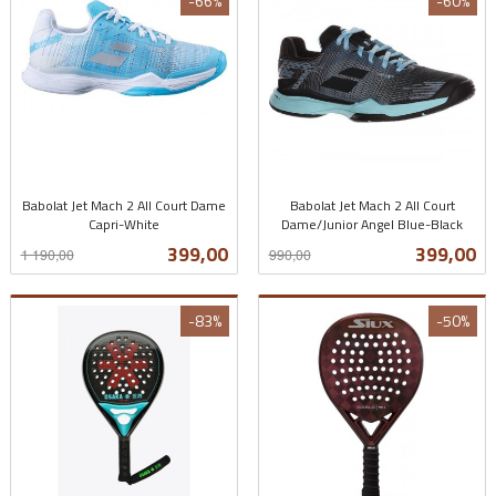
-66%
-60%
Babolat Jet Mach 2 All Court Dame
Babolat Jet Mach 2 All Court
Capri-White
Dame/Junior Angel Blue-Black
Rabatt
inkl.
Rabatt
inkl.
Tilbud
Tilbud
399,00
399,00
1 190,00
990,00
mva.
mva.
-83%
-50%