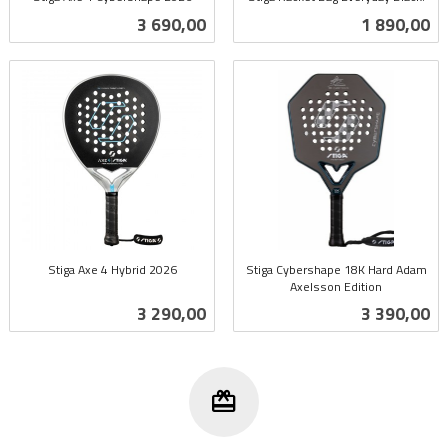
inkl.
inkl.
Pris
Pris
3 690,00
1 890,00
mva.
mva.
Stiga Axe 4 Hybrid 2026
Stiga Cybershape 18K Hard Adam
inkl.
Axelsson Edition
inkl.
mva.
Pris
Pris
3 290,00
3 390,00
mva.