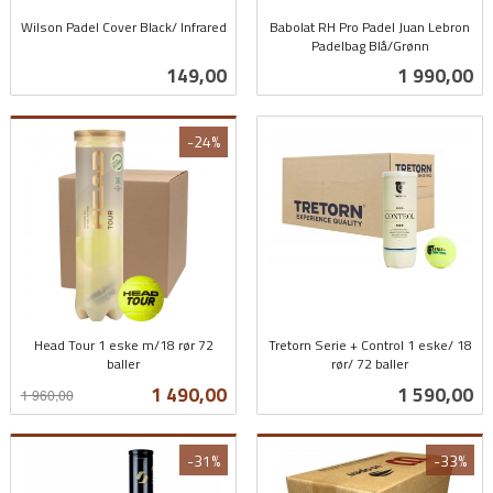
Wilson Padel Cover Black/ Infrared
Babolat RH Pro Padel Juan Lebron
inkl.
Padelbag Blå/Grønn
inkl.
mva.
Pris
Pris
149,00
1 990,00
mva.
-24%
Head Tour 1 eske m/18 rør 72
Tretorn Serie + Control 1 eske/ 18
baller
rør/ 72 baller
Rabatt
inkl.
inkl.
Tilbud
Pris
1 490,00
1 590,00
1 960,00
mva.
mva.
-31%
-33%