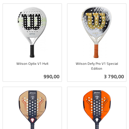
Wilson Optix V1 Hvit
Wilson Defy Pro V1 Special
inkl.
Edition
inkl.
mva.
Pris
Pris
990,00
3 790,00
mva.