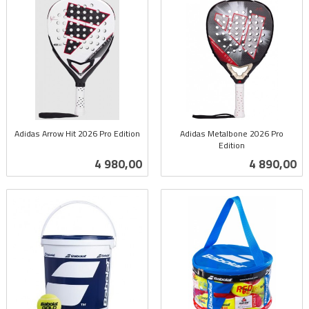
Adidas Arrow Hit 2026 Pro Edition
Adidas Metalbone 2026 Pro
inkl.
Edition
inkl.
mva.
Pris
Pris
4 980,00
4 890,00
mva.