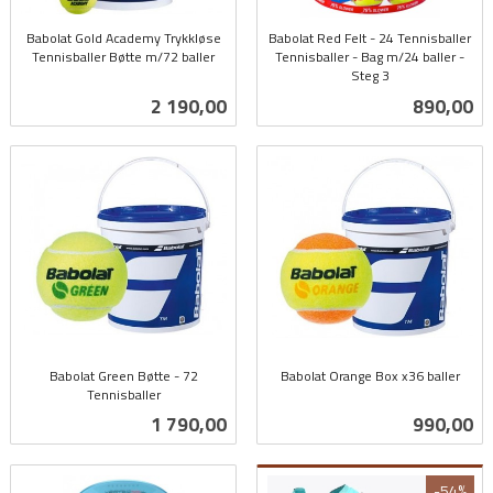
Babolat Gold Academy Trykkløse
Babolat Red Felt - 24 Tennisballer
Tennisballer Bøtte m/72 baller
Tennisballer - Bag m/24 baller -
inkl.
Steg 3
inkl.
mva.
Pris
Pris
2 190,00
890,00
mva.
Babolat Green Bøtte - 72
Babolat Orange Box x36 baller
Tennisballer
inkl.
inkl.
mva.
Pris
Pris
1 790,00
990,00
mva.
-54%