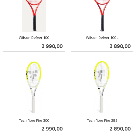
Wilson Defyer 100
Wilson Defyer 100L
inkl.
inkl.
Pris
Pris
2 990,00
2 890,00
mva.
mva.
Tecnifibre Fire 300
Tecnifibre Fire 285
inkl.
inkl.
Pris
Pris
2 990,00
2 890,00
mva.
mva.