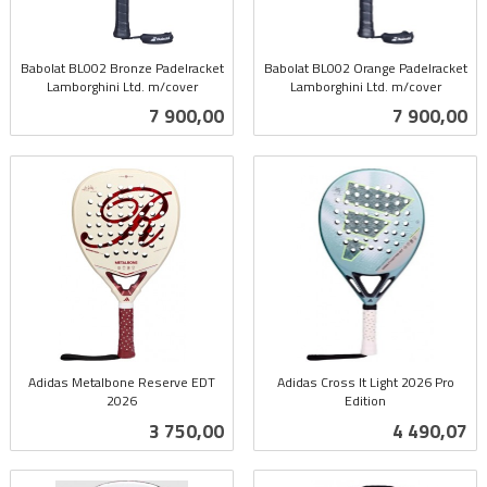
Babolat BL002 Bronze Padelracket
Babolat BL002 Orange Padelracket
Lamborghini Ltd. m/cover
Lamborghini Ltd. m/cover
inkl.
inkl.
Pris
Pris
7 900,00
7 900,00
mva.
mva.
Adidas Metalbone Reserve EDT
Adidas Cross It Light 2026 Pro
2026
Edition
inkl.
inkl.
Pris
Pris
3 750,00
4 490,07
mva.
mva.