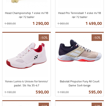
Head Championship 1 eske m/18
Head Pro Tennisball 1 eske m/18
rør 72 baller
rør 72 baller
Rabatt
inkl.
Rabatt
inkl.
Tilbud
Tilbud
1 290,00
1 499,00
1 890,00
1 960,00
mva.
mva.
-50%
-50%
Yonex Lumio 4 Unisex for tennis/
Babolat Propulse Fury All Court
padel. Str. fra 35-47
Dame Sort-beige
Rabatt
inkl.
Rabatt
inkl.
Tilbud
Tilbud
590,00
595,00
1 190,00
1 190,00
mva.
mva.