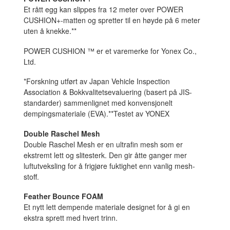
Et rått egg kan slippes fra 12 meter over POWER
CUSHION+-matten og spretter til en høyde på 6 meter
uten å knekke.**
POWER CUSHION ™ er et varemerke for Yonex Co.,
Ltd.
*Forskning utført av Japan Vehicle Inspection
Association & Bokkvalitetsevaluering (basert på JIS-
standarder) sammenlignet med konvensjonelt
dempingsmateriale (EVA).**Testet av YONEX
Double Raschel Mesh
Double Raschel Mesh er en ultrafin mesh som er
ekstremt lett og slitesterk. Den gir åtte ganger mer
luftutveksling for å frigjøre fuktighet enn vanlig mesh-
stoff.
Feather Bounce FOAM
Et nytt lett dempende materiale designet for å gi en
ekstra sprett med hvert trinn.