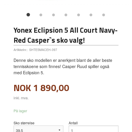
Yonex Eclipsion 5 All Court Navy-
Red Casper`s sko valg!
Artikkelnr.:
SHTE5MACEH-097
Denne sko modellen er anerkjent blant de aller beste
tennisskoene som finnes! Casper Ruud spiller også
med Eclipsion 5.
Pris
NOK
1 890,00
inkl. mva.
På lager
Sko størrelse
Antall