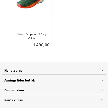
Yonex Eclipsion 5 Clay
Olive
inkl.
Pris
1 490,00
mva.
Nyhetsbrev
Åpningstider butikk
Om butikken
Kontakt oss