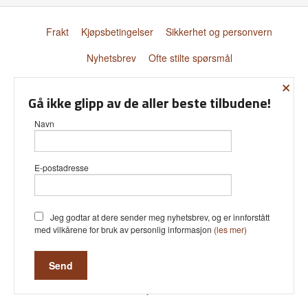
Frakt
Kjøpsbetingelser
Sikkerhet og personvern
Nyhetsbrev
Ofte stilte spørsmål
×
© Donnay Scandinavia AS
Gå ikke glipp av de aller beste tilbudene!
Navn
E-postadresse
Vår nettbutikk bruker cookies slik at
du får en bedre kjøpsopplevelse og
vi kan yte deg bedre service. Vi
bruker cookies hovedsaklig til å lagre
Jeg godtar at dere sender meg nyhetsbrev, og er innforstått
innloggingsdetaljer og huske hva du
med vilkårene for bruk av personlig informasjon
(les mer)
har puttet i handlekurven din.
Fortsett å bruke siden som normalt
om du godtar dette.
Les mer
Powered by
24Nettbutikk