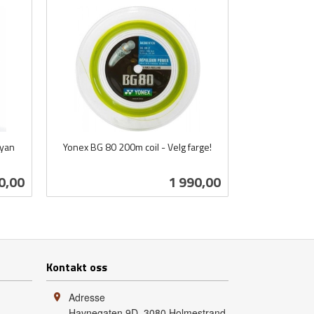
Cyan
Yonex BG 80 200m coil - Velg farge!
inkl.
mva.
Pris
0,00
1 990,00
Les mer
Kontakt oss
Adresse
Havnegaten 9D
,
3080
Holmestrand