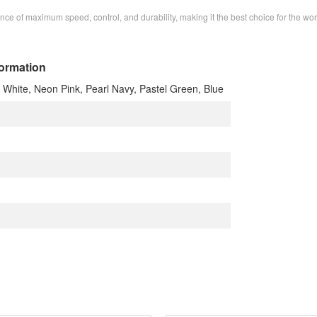
of maximum speed, control, and durability, making it the best choice for the worl
ormation
c White, Neon Pink, Pearl Navy, Pastel Green, Blue
n