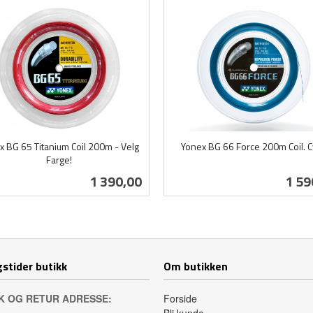
x BG 65 Titanium Coil 200m - Velg
Yonex BG 66 Force 200m Coil. 
Farge!
inkl.
mva.
Pris
Pris
1 390,00
1 59
Les mer
Kjøp
stider butikk
Om butikken
K OG RETUR ADRESSE:
Forside