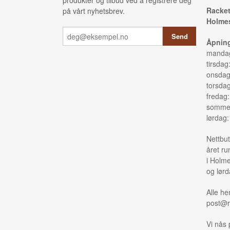
produkter og tilbud ved å registrere deg
Racket
på vårt nyhetsbrev.
Holmes
Åpning
mandag
tirsdag
onsdag
torsda
fredag
sommer
lørdag
Nettbut
året ru
i Holme
og lørd
Alle he
post@r
Vi nås 