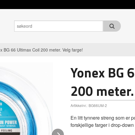
x BG 66 Ultimax Coil 200 meter. Velg farge!
Yonex BG 6
200 meter.
Artikkelnr.:
BG66UM-2
En litt tynnere streng som er p
forskjellige farger i drop-dow
Next