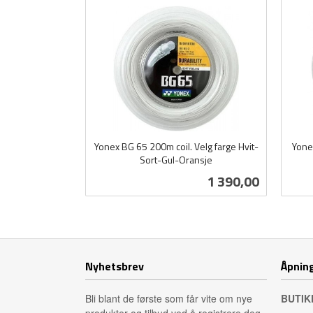
Yonex BG 65 200m coil. Velg farge Hvit-
Yone
Sort-Gul-Oransje
inkl.
inkl.
Pris
1 390,00
mva.
mva.
Les mer
Nyhetsbrev
Åpning
Bli blant de første som får vite om nye
BUTIK