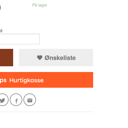
0
På lager
ll
Ønskeliste