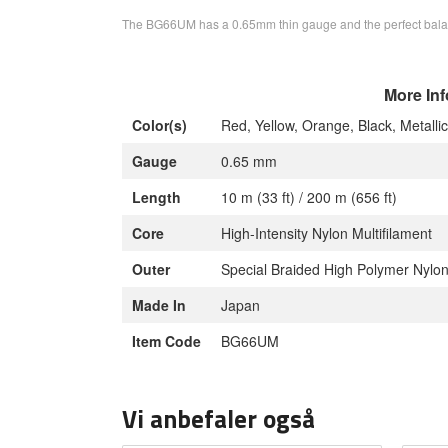
The BG66UM has a 0.65mm thin gauge and the perfect balance 
More Inf
Color(s)
Red, Yellow, Orange, Black, Metalli
Gauge
0.65 mm
Length
10 m (33 ft) / 200 m (656 ft)
Core
High-Intensity Nylon Multifilament
Outer
Special Braided High Polymer Nylo
Made In
Japan
Item Code
BG66UM
Vi anbefaler også