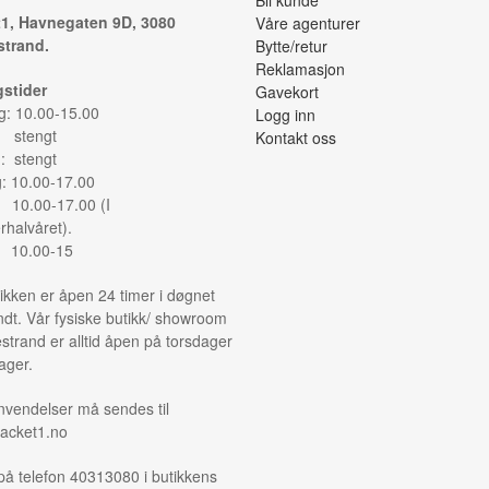
Bli kunde
1, Havnegaten 9D, 3080
Våre agenturer
trand.
Bytte/retur
Reklamasjon
stider
Gavekort
: 10.00-15.00
Logg inn
: stengt
Kontakt oss
: stengt
g: 10.00-17.00
: 10.00-17.00 (I
halvåret).
: 10.00-15
ikken er åpen 24 timer i døgnet
ndt. Vår fysiske butikk/ showroom
strand er alltid åpen på torsdager
ager.
nvendelser må sendes til
acket1.no
på telefon 40313080 i butikkens