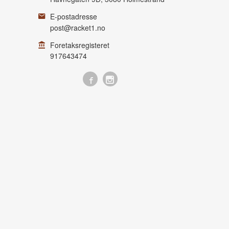
E-postadresse
post@racket1.no
Foretaksregisteret
917643474