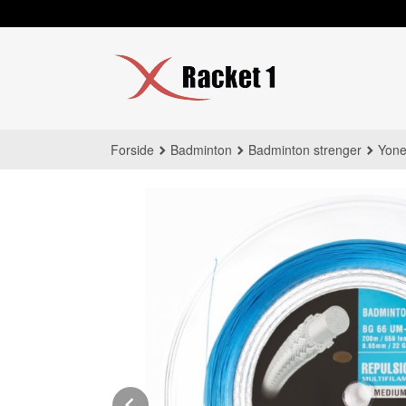
Gå
til
innholdet
Forside
Badminton
Badminton strenger
Yone
Prev