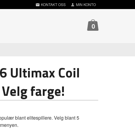
KONTAKT OSS
MIN KONTO
0
6 Ultimax Coil
 Velg farge!
opulær blant elitespillere. Velg blant 5
n menyen.