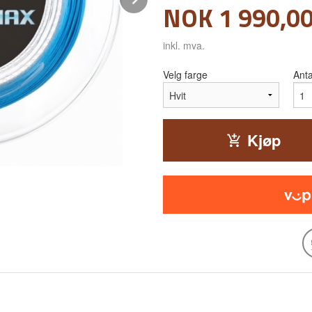
Pris
NOK
1 990,0
inkl. mva.
Velg farge
Anta
Kjøp