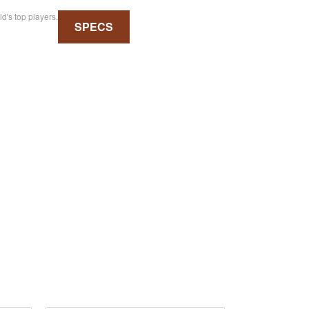
d's top players.
SPECS