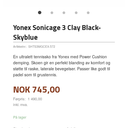
Yonex Sonicage 3 Clay Black-
Skyblue
Artikkelnr.:
SHTS3MGCEX-572
En ultralett tennissko fra Yonex med Power Cushion
demping. Skoen gir en perfekt blanding av komfort og
støtte til raske, laterale bevegelser. Passer like godt til
padel som til grustennis.
Tilbud
NOK
745,00
Førpris:
1 490,00
Rabatt
inkl. mva.
På lager