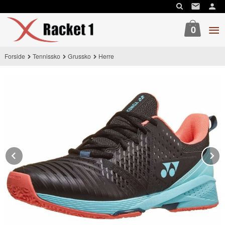
Gå
til
innholdet
0
Forside
Tennissko
Grussko
Herre
Prev
N