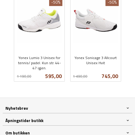
-50%
-50%
Yonex Lumio 3 Unisex for
Yonex Sonicage 3 Allcourt
tennis/ padel. Kun str. 44-
Unisex Hvit
47 igjen.
Rabatt
inkl.
Rabatt
inkl.
mva.
Tilbud
Tilbud
595,00
745,00
1 190,00
1 490,00
mva.
Nyhetsbrev
Åpningstider butikk
Om butikken