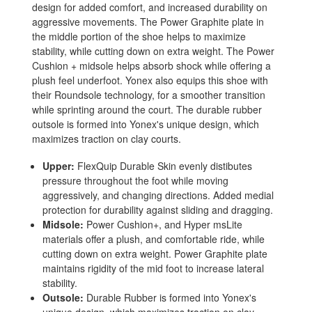
design for added comfort, and increased durability on
aggressive movements. The Power Graphite plate in
the middle portion of the shoe helps to maximize
stability, while cutting down on extra weight. The Power
Cushion + midsole helps absorb shock while offering a
plush feel underfoot. Yonex also equips this shoe with
their Roundsole technology, for a smoother transition
while sprinting around the court. The durable rubber
outsole is formed into Yonex's unique design, which
maximizes traction on
clay courts.
Upper:
FlexQuip Durable Skin evenly distibutes
pressure throughout the foot while moving
aggressively, and changing directions. Added medial
protection for durability against sliding and dragging.
Midsole:
Power Cushion+, and Hyper msLite
materials offer a plush, and comfortable ride, while
cutting down on extra weight. Power Graphite plate
maintains rigidity of the mid foot to increase lateral
stability.
Outsole:
Durable Rubber is formed into Yonex's
unique design, which maximizes traction on
clay