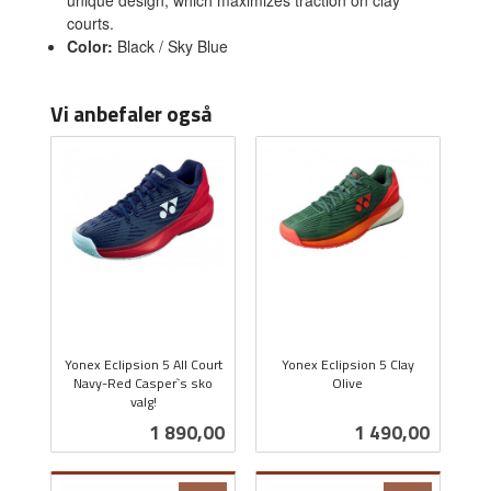
courts.
Color:
Black / Sky Blue
Vi anbefaler også
Yonex Eclipsion 5 All Court
Yonex Eclipsion 5 Clay
Navy-Red Casper`s sko
Olive
valg!
inkl.
inkl.
mva.
Pris
Pris
1 890,00
1 490,00
mva.