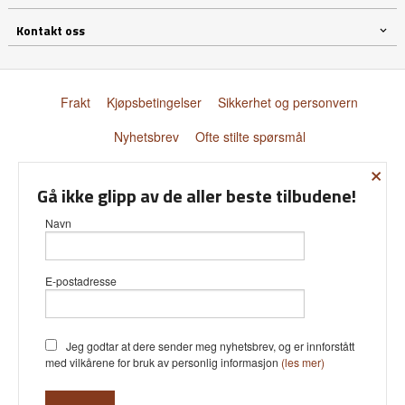
Kontakt oss
Frakt
Kjøpsbetingelser
Sikkerhet og personvern
Nyhetsbrev
Ofte stilte spørsmål
×
© Donnay Scandinavia AS
Gå ikke glipp av de aller beste tilbudene!
Navn
E-postadresse
Vår nettbutikk bruker cookies slik at
du får en bedre kjøpsopplevelse og
vi kan yte deg bedre service. Vi
bruker cookies hovedsaklig til å lagre
Jeg godtar at dere sender meg nyhetsbrev, og er innforstått
innloggingsdetaljer og huske hva du
med vilkårene for bruk av personlig informasjon
(les mer)
har puttet i handlekurven din.
Fortsett å bruke siden som normalt