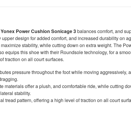
s
Yonex Power Cushion Sonicage 3
balances comfort, and supp
ew upper design for added comfort, and increased durability on
 to maximize stability, while cutting down on extra weight. The 
so equips this shoe with their Roundsole technology, for a smoot
f traction on all court surfaces.
ibutes pressure throughout the foot while moving aggressively,
 dragging.
materials offer a plush, and comfortable ride, while cutting d
lateral stability.
nal
tread pattern, offering a high level of traction on all court surf