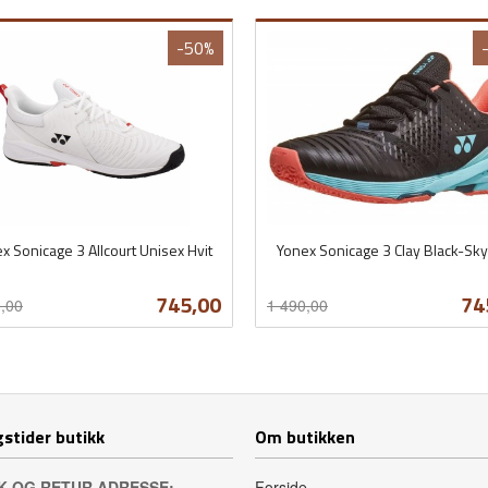
-50%
x Sonicage 3 Allcourt Unisex Hvit
Yonex Sonicage 3 Clay Black-Sk
t
Rabatt
inkl.
mva.
Tilbud
Ti
745,00
74
,00
1 490,00
Les mer
Les mer
stider butikk
Om butikken
K OG RETUR ADRESSE:
Forside