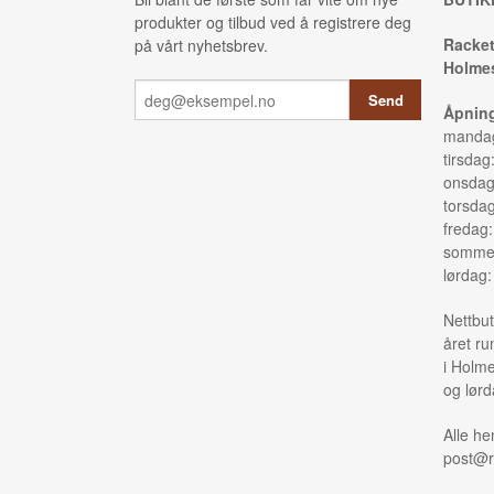
produkter og tilbud ved å registrere deg
Racket
på vårt nyhetsbrev.
Holmes
Åpning
mandag
tirsdag
onsdag
torsda
fredag
sommer
lørdag
Nettbut
året ru
i Holme
og lørd
Alle he
post@r