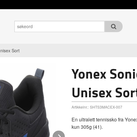
nisex Sort
Yonex Soni
Unisex Sor
Artikkelnr.:
SHTS3MACEX-007
En ultralett tennissko fra Y
kun 305g (41).
Next