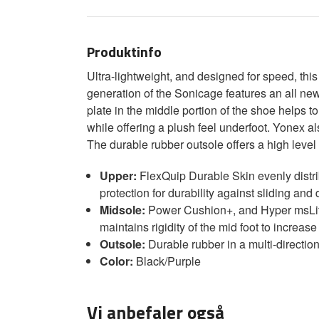
Produktinfo
Ultra-lightweight, and designed for speed, thi
generation of the Sonicage features an all n
plate in the middle portion of the shoe helps
while offering a plush feel underfoot. Yonex al
The durable rubber outsole offers a high level o
Upper:
FlexQuip Durable Skin evenly distr
protection for durability against sliding and
Midsole:
Power Cushion+, and Hyper msLite 
maintains rigidity of the mid foot to increase 
Outsole:
Durable rubber in a multi-directio
Color:
Black/Purple
Vi anbefaler også