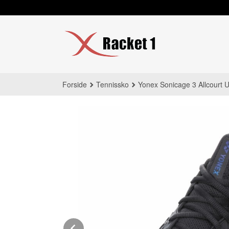
Gå
til
innholdet
Forside
Tennissko
Yonex Sonicage 3 Allcourt U
Prev