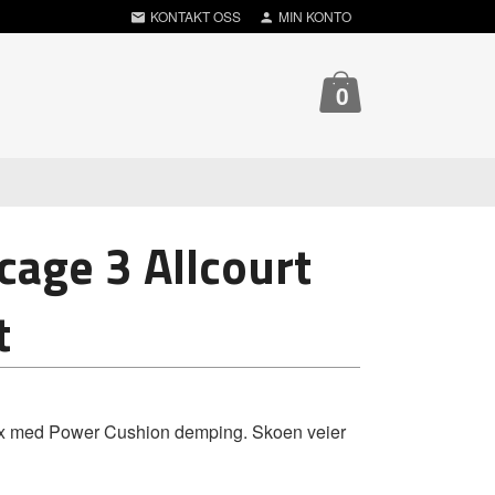
KONTAKT OSS
MIN KONTO
0
cage 3 Allcourt
t
onex med Power Cushion demping. Skoen veier