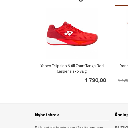
Yonex Eclipsion 5 All Court Tango Red
Yone
Casper`s sko valg!
Rabat
inkl.
inkl.
mva.
Pris
1 790,00
1 490
mva.
Les mer
Nyhetsbrev
Åpning
Bli blant de første som får vite om nye
BUTIK