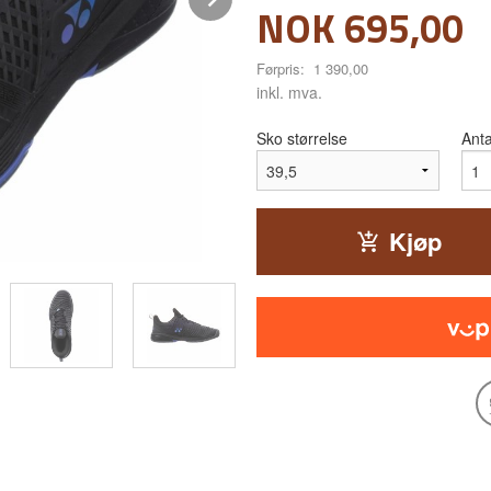
Tilbud
NOK
695,00
Førpris:
1 390,00
Rabatt
inkl. mva.
Sko størrelse
Anta
Kjøp