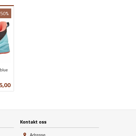
-50%
yblue
lbud
5,00
Kontakt oss
Adresse