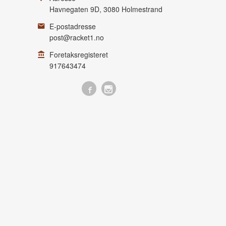
Havnegaten 9D
,
3080
Holmestrand
E-postadresse
post@racket1.no
Foretaksregisteret
917643474