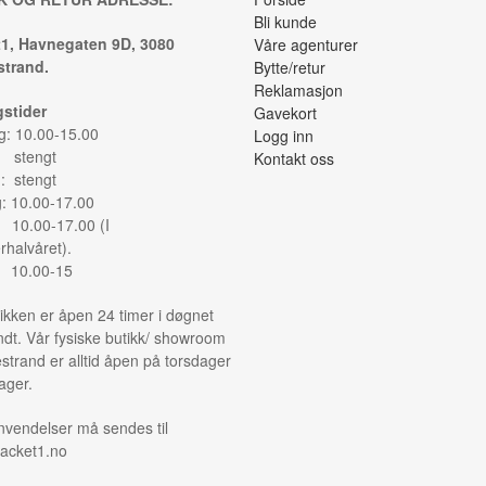
Bli kunde
1, Havnegaten 9D, 3080
Våre agenturer
trand.
Bytte/retur
Reklamasjon
stider
Gavekort
: 10.00-15.00
Logg inn
: stengt
Kontakt oss
: stengt
g: 10.00-17.00
: 10.00-17.00 (I
halvåret).
: 10.00-15
ikken er åpen 24 timer i døgnet
ndt. Vår fysiske butikk/ showroom
strand er alltid åpen på torsdager
ager.
nvendelser må sendes til
acket1.no